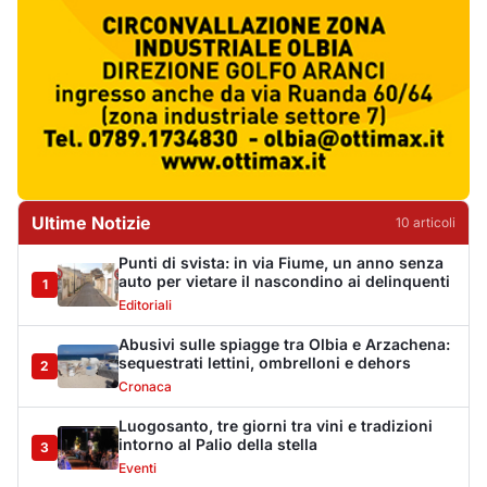
Abusivi sulle spiagge tra Olbia e Arzachena:
sequestrati lettini, ombrelloni e dehors
2
Cronaca
Luogosanto, tre giorni tra vini e tradizioni
intorno al Palio della stella
3
Eventi
Auto si ribalta più volte sulla Sassari-Olbia,
ferito un uomo di 56 anni
4
Cronaca
Albieri chiede la chiusura del centro di
accoglienza a Calangianus
5
Politica
Poliziotto fuori servizio soccorre sei feriti
vicino a Olbia
6
Cronaca
Katy Perry accende il Gala Night del Cala di
Volpe
7
Eventi