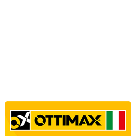
Ultime Notizie
10
articol
i
Punti di svista: in via Fiume, un anno senza
auto per vietare il nascondino ai delinquenti
1
Editoriali