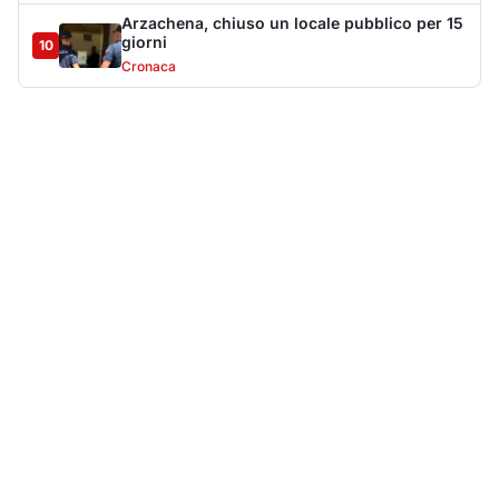
Più lette della settimana
10
articoli
Sangue ai piedi della basilica di San
1
Simplicio: uomo ferito con un coltello
Cronaca
9091
Olbia, aggredisce quattro agenti della Polizia
2
Locale: fermato 38enne
Cronaca
8339
Villa Joy sequestrata, da Peppino Leone a
3
Tavolara Bay la storia di un simbolo