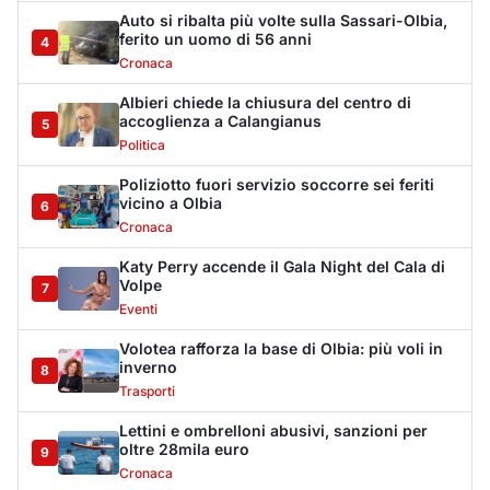
Volotea rafforza la base di Olbia: più voli in
inverno
8
Trasporti
Lettini e ombrelloni abusivi, sanzioni per
oltre 28mila euro
9
Cronaca
Arzachena, chiuso un locale pubblico per 15
giorni
10
Cronaca