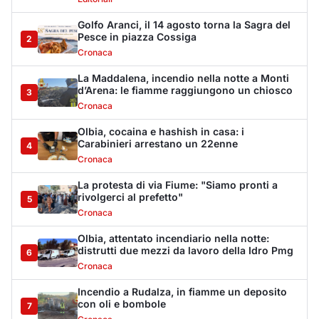
Golfo Aranci, il 14 agosto torna la Sagra del
Pesce in piazza Cossiga
2
Cronaca
La Maddalena, incendio nella notte a Monti
d’Arena: le fiamme raggiungono un chiosco
3
Cronaca
Olbia, cocaina e hashish in casa: i
Carabinieri arrestano un 22enne
4
Cronaca
La protesta di via Fiume: "Siamo pronti a
rivolgerci al prefetto"
5
Cronaca
Olbia, attentato incendiario nella notte:
distrutti due mezzi da lavoro della Idro Pmg
6
Cronaca
Incendio a Rudalza, in fiamme un deposito
con oli e bombole
7