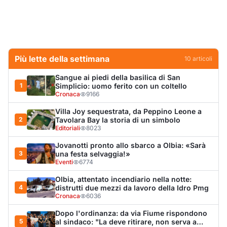
Più lette della settimana
10
articoli
Sangue ai piedi della basilica di San
1
Simplicio: uomo ferito con un coltello
Cronaca
9166
Villa Joy sequestrata, da Peppino Leone a
2
Tavolara Bay la storia di un simbolo
Editoriali
8023
Jovanotti pronto allo sbarco a Olbia: «Sarà
3
una festa selvaggia!»
Eventi
6774
Olbia, attentato incendiario nella notte:
4
distrutti due mezzi da lavoro della Idro Pmg
Cronaca
6036
Dopo l'ordinanza: da via Fiume rispondono
5
al sindaco: "La deve ritirare, non serva a