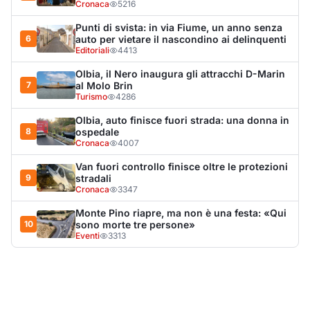
nulla"
Cronaca
5216
Punti di svista: in via Fiume, un anno senza
6
auto per vietare il nascondino ai delinquenti
Editoriali
4413
Olbia, il Nero inaugura gli attracchi D-Marin
7
al Molo Brin
Turismo
4286
Olbia, auto finisce fuori strada: una donna in
8
ospedale
Cronaca
4007
Van fuori controllo finisce oltre le protezioni
9
stradali
Cronaca
3347
Monte Pino riapre, ma non è una festa: «Qui
10
sono morte tre persone»
Eventi
3313