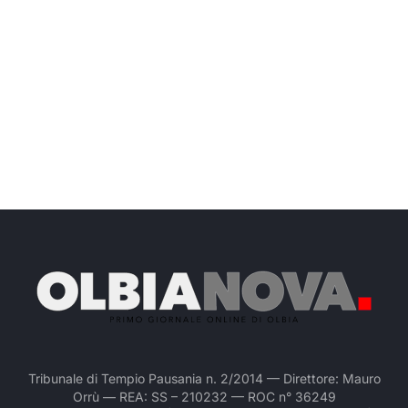
Tribunale di Tempio Pausania n. 2/2014 — Direttore: Mauro
Orrù — REA: SS – 210232 — ROC n° 36249