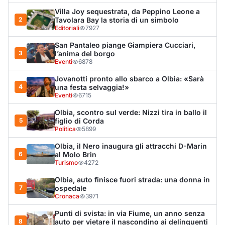
6
al Molo Brin
Turismo
4272
Olbia, auto finisce fuori strada: una donna in
7
ospedale
Cronaca
3971
Punti di svista: in via Fiume, un anno senza
8
auto per vietare il nascondino ai delinquenti
Editoriali
3956
Dopo l'ordinanza: da via Fiume rispondono
9
al sindaco: "La deve ritirare, non serva a
nulla"
Cronaca
3375
Van fuori controllo finisce oltre le protezioni
10
stradali
Cronaca
3321