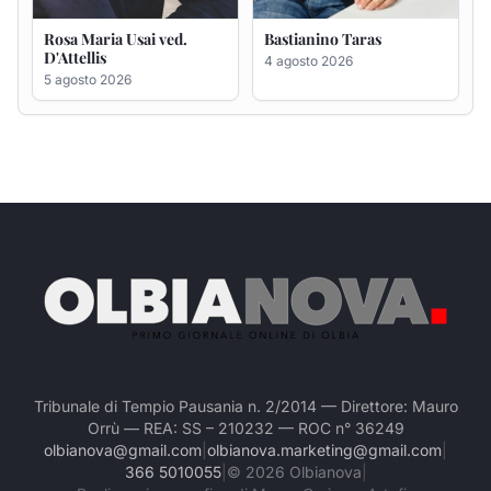
Tribunale di Tempio Pausania n. 2/2014 — Direttore: Mauro
Orrù — REA: SS – 210232 — ROC n° 36249
olbianova@gmail.com
|
olbianova.marketing@gmail.com
|
366 5010055
|
©
2026
Olbianova
|