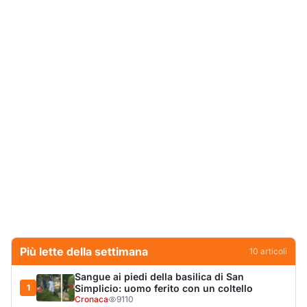
Più lette della settimana
10
articoli
Sangue ai piedi della basilica di San
1
Simplicio: uomo ferito con un coltello
Cronaca
9110
Villa Joy sequestrata, da Peppino Leone a
2
Tavolara Bay la storia di un simbolo
Editoriali
7927
San Pantaleo piange Giampiera Cucciari,
3
l’anima del borgo
Eventi
6878
Jovanotti pronto allo sbarco a Olbia: «Sarà
4
una festa selvaggia!»
Eventi
6715
Olbia, scontro sul verde: Nizzi tira in ballo il
5
figlio di Corda
Politica
5899
Olbia, il Nero inaugura gli attracchi D-Marin