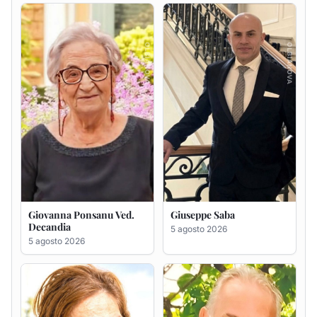
Giovanna Ponsanu Ved.
Giuseppe Saba
Decandia
5 agosto 2026
5 agosto 2026
Maria Antonietta Orrù
Giuseppe Deiana
ved. Peddio
5 agosto 2026
5 agosto 2026