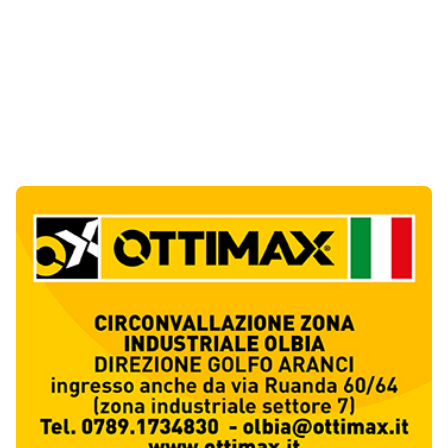
Notizie di Oggi
4
articol
i
Abusivi sulle spiagge tra Olbia e Arzachena:
sequestrati lettini, ombrelloni e dehors
1
Cronaca
Luogosanto, tre giorni tra vini e tradizioni
intorno al Palio della stella
2
Eventi
Auto si ribalta più volte sulla Sassari-Olbia,
ferito un uomo di 56 anni
3
Cronaca