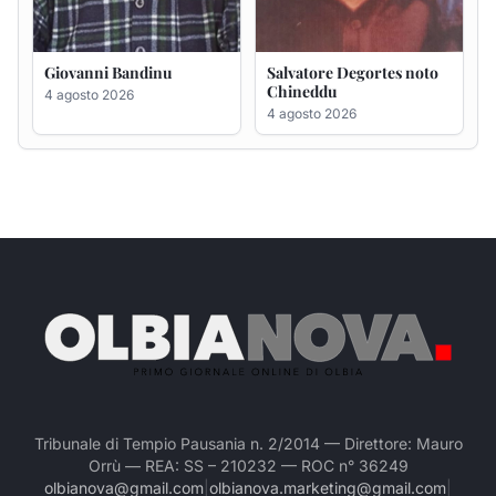
Tribunale di Tempio Pausania n. 2/2014 — Direttore: Mauro
Orrù — REA: SS – 210232 — ROC n° 36249
olbianova@gmail.com
|
olbianova.marketing@gmail.com
|