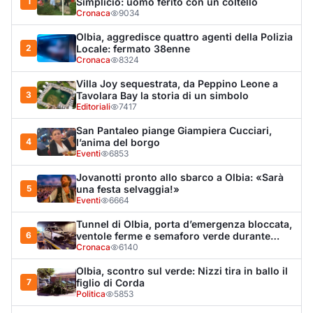
Tunnel di Olbia, porta d’emergenza bloccata,
6
ventole ferme e semaforo verde durante
l’incendio dell'auto
Cronaca
6140
Olbia, scontro sul verde: Nizzi tira in ballo il
7
figlio di Corda
Politica
5853
Arzachena, il malore e la catena dei
8
soccorsi: «Un sistema sanitario tra i migliori
al mondo»
Lettere a Olbianova
5601
Olbia, il Nero inaugura gli attracchi D-Marin
9
al Molo Brin
Turismo
4255
Olbia, auto finisce fuori strada: una donna in
10
ospedale
Cronaca
3917