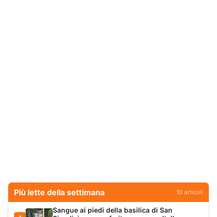
Più lette della settimana
10
articoli
Sangue ai piedi della basilica di San
1
Simplicio: uomo ferito con un coltello
Cronaca
9034
Olbia, aggredisce quattro agenti della Polizia
2
Locale: fermato 38enne
Cronaca
8324
Villa Joy sequestrata, da Peppino Leone a
3
Tavolara Bay la storia di un simbolo
Editoriali
7417
San Pantaleo piange Giampiera Cucciari,
4
l’anima del borgo
Eventi
6853
Jovanotti pronto allo sbarco a Olbia: «Sarà
5
una festa selvaggia!»
Eventi
6664