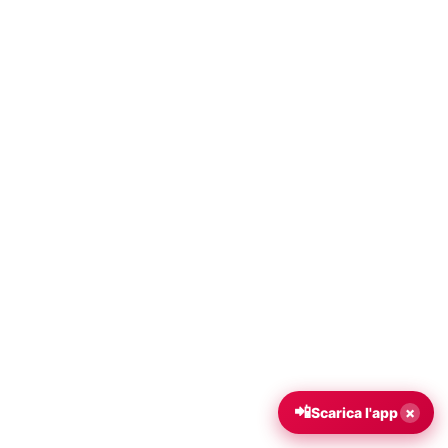
📲
×
Scarica l'app