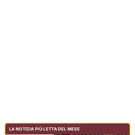
LA NOTIZIA PIÙ LETTA DEL MESE
Tragedia sulla strada, muore olbiese di 23 anni, era
volontario dell'Oftal
Cronaca
30.716
visualizzazioni