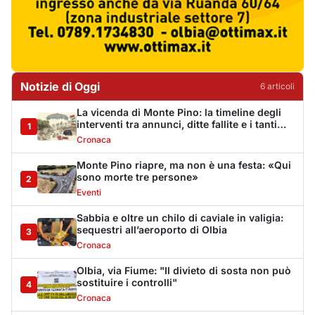
Sabbia e oltre un chilo di caviale in valigia:
sequestri all’aeroporto di Olbia
3
Cronaca
Olbia, via Fiume: "Il divieto di sosta non può
sostituire i controlli"
4
Cronaca
Dopo l'ordinanza: da via Fiume rispondono
al sindaco: "La deve ritirare, non serva a
5
nulla"
Cronaca
Punti di svista: in via Fiume, un anno senza
auto per vietare il nascondino ai delinquenti
6
Editoriali