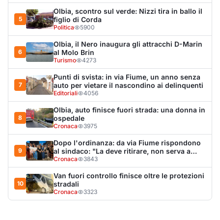
9
al sindaco: "La deve ritirare, non serva a
nulla"
Cronaca
3843
Van fuori controllo finisce oltre le protezioni
10
stradali
Cronaca
3323