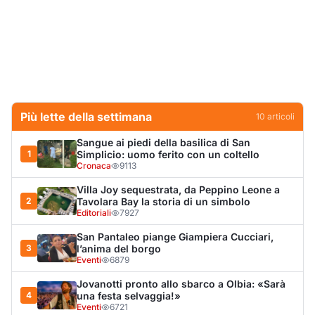
Editoriali
7927
San Pantaleo piange Giampiera Cucciari,
3
l’anima del borgo
Eventi
6879
Jovanotti pronto allo sbarco a Olbia: «Sarà
4
una festa selvaggia!»
Eventi
6721
Olbia, scontro sul verde: Nizzi tira in ballo il
5
figlio di Corda
Politica
5900
Olbia, il Nero inaugura gli attracchi D-Marin
6
al Molo Brin
Turismo
4273
Punti di svista: in via Fiume, un anno senza
7
auto per vietare il nascondino ai delinquenti
Editoriali
4056
Olbia, auto finisce fuori strada: una donna in
8
ospedale
Cronaca
3975
Dopo l'ordinanza: da via Fiume rispondono