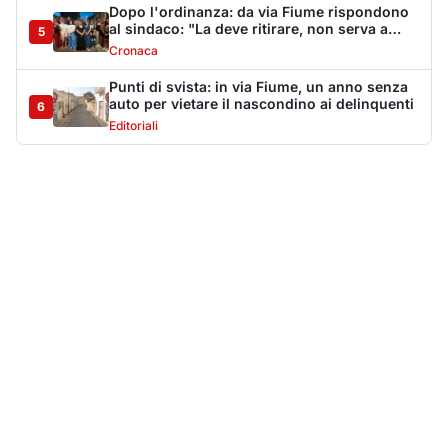
Più lette della settimana
10
articoli
Sangue ai piedi della basilica di San
1
Simplicio: uomo ferito con un coltello
Cronaca
9113
Villa Joy sequestrata, da Peppino Leone a
2
Tavolara Bay la storia di un simbolo