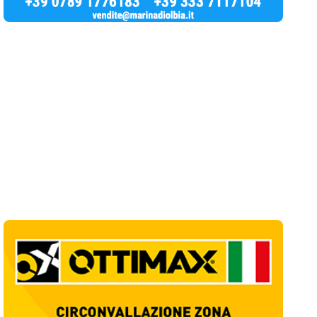
Notizie di Oggi
11
articol
i
Giovanni Paolo II e Mater Olbia Hospital
insieme per i traumi ortopedici
1
Salute
Olbia, un altro cantiere dimenticato: buca