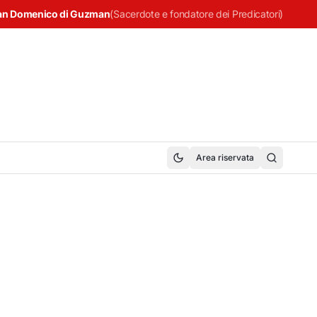
an Domenico di Guzman
(
Sacerdote e fondatore dei Predicatori
)
Area riservata