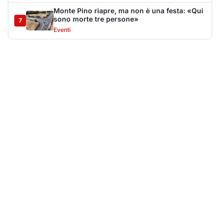
Più lette della settimana
10
articoli
Sangue ai piedi della basilica di San
1
Simplicio: uomo ferito con un coltello
Cronaca
9165
Villa Joy sequestrata, da Peppino Leone a
2
Tavolara Bay la storia di un simbolo
Editoriali
8021
Jovanotti pronto allo sbarco a Olbia: «Sarà
3
una festa selvaggia!»