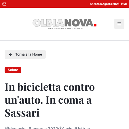
Sabato 8 Agosto 2026
|
17:31
Torna alla Home
Salute
In bicicletta contro
un'auto. In coma a
Sassari
domenica 8 maggio 2022
1
min di lettura