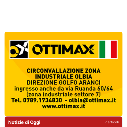
Notizie di Oggi
7
articol
i
Golfo Aranci, il 14 agosto torna la Sagra del
Pesce in piazza Cossiga
1
Cronaca
La Maddalena, incendio nella notte a Monti
d’Arena: le fiamme raggiungono un chiosco
2
Cronaca
Olbia, cocaina e hashish in casa: i
Carabinieri arrestano un 22enne
3
Cronaca
La protesta di via Fiume: "Siamo pronti a
rivolgerci al prefetto"
4
Cronaca