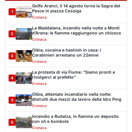
Olbia, attentato incendiario nella notte:
distrutti due mezzi da lavoro della Idro Pmg
5
Cronaca
Incendio a Rudalza, in fiamme un deposito
con oli e bombole
6
Cronaca
Monte Pino riapre, ma non è una festa: «Qui
sono morte tre persone»
7
Eventi