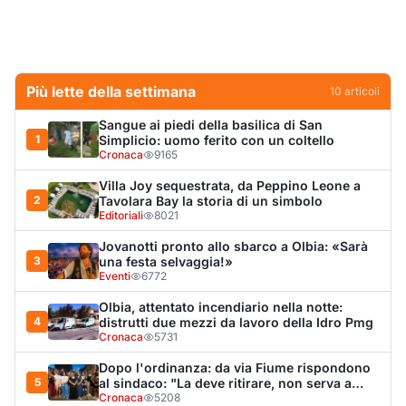
Eventi
6772
Olbia, attentato incendiario nella notte:
4
distrutti due mezzi da lavoro della Idro Pmg
Cronaca
5731
Dopo l'ordinanza: da via Fiume rispondono
5
al sindaco: "La deve ritirare, non serva a
nulla"
Cronaca
5208
Punti di svista: in via Fiume, un anno senza
6
auto per vietare il nascondino ai delinquenti
Editoriali
4402
Olbia, il Nero inaugura gli attracchi D-Marin
7
al Molo Brin
Turismo
4286
Olbia, auto finisce fuori strada: una donna in
8
ospedale
Cronaca
4007
Van fuori controllo finisce oltre le protezioni
9
stradali
Cronaca
3347
Monte Pino riapre, ma non è una festa: «Qui