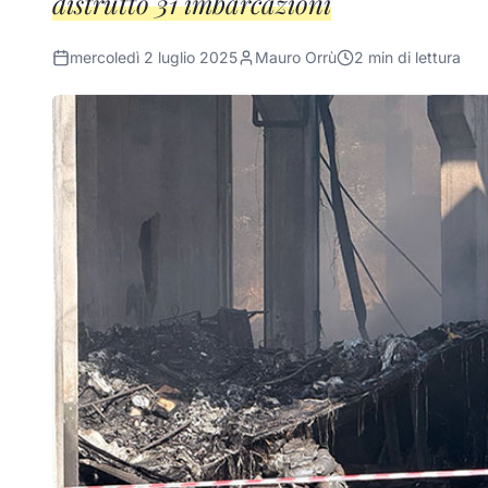
distrutto 31 imbarcazioni
mercoledì 2 luglio 2025
Mauro Orrù
2
min di lettura