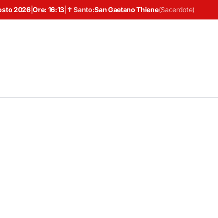
osto 2026
|
Ore:
16:13
|
✝ Santo:
San Gaetano Thiene
(
Sacerdote
)