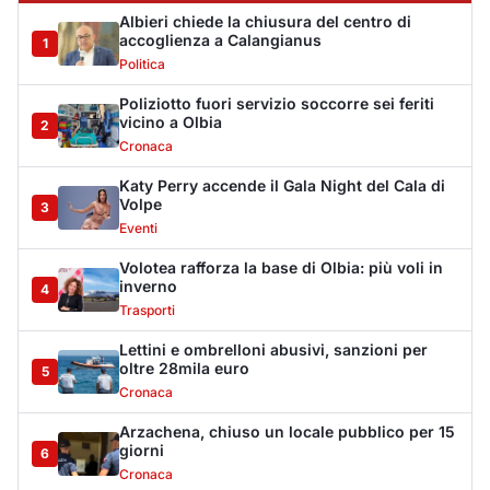
Lettini e ombrelloni abusivi, sanzioni per
oltre 28mila euro
5
Cronaca
Arzachena, chiuso un locale pubblico per 15
giorni
6
Cronaca
Olbia, Paolo Angeli e il Tenore Murales de
Orgosolo all’Archivio Mario Cervo
7
Spettacolo
Hermaea, cambio al vertice: Antonio Masuli
eletto presidente
8
Sport
Villa Joy sequestrata, da Peppino Leone a
Tavolara Bay la storia di un simbolo
9
Editoriali
De profundis per l'Olbia Calcio, il Consiglio
Federale decreta la fine di una storia
10
Sport