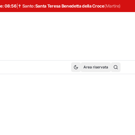
e:
08:56
|
✝ Santo:
Santa Teresa Benedetta della Croce
(
Martire
)
Area riservata