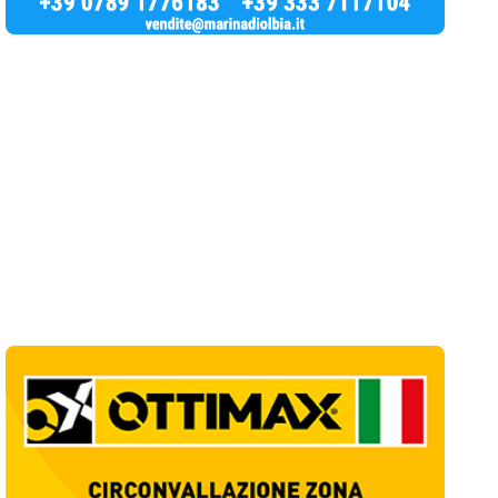
Ultime Notizie
10
articol
i
Giovanni Paolo II e Mater Olbia Hospital
insieme per i traumi ortopedici
1
Salute
Olbia, un altro cantiere dimenticato: buca