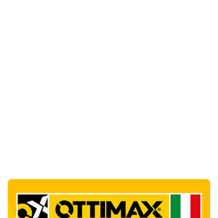
Notizie di Oggi
3
articol
i
Sabbia e oltre un chilo di caviale in valigia:
sequestri all’aeroporto di Olbia
1