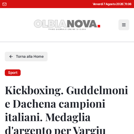
Venerdì 7 Agosto 2026
|
11:06
Torna alla Home
Sport
Kickboxing. Guddelmoni
e Dachena campioni
italiani. Medaglia
d'argento per Vargiu