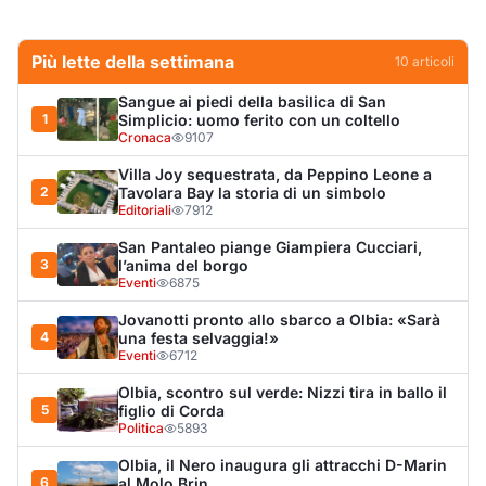
4
una festa selvaggia!»
Eventi
6712
Olbia, scontro sul verde: Nizzi tira in ballo il
5
figlio di Corda
Politica
5893
Olbia, il Nero inaugura gli attracchi D-Marin
6
al Molo Brin
Turismo
4269
Olbia, auto finisce fuori strada: una donna in
7
ospedale
Cronaca
3966
Punti di svista: in via Fiume, un anno senza
8
auto per vietare il nascondino ai delinquenti
Editoriali
3711
Van fuori controllo finisce oltre le protezioni
9
stradali
Cronaca
3312
Salmo mostra la cicatrice sul volto: “Il
10
tumore è tornato”
Spettacolo
3244