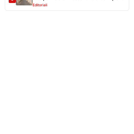
Più lette della settimana
10
articoli
Sangue ai piedi della basilica di San
1
Simplicio: uomo ferito con un coltello
Cronaca
9107
Villa Joy sequestrata, da Peppino Leone a
2
Tavolara Bay la storia di un simbolo
Editoriali
7912
San Pantaleo piange Giampiera Cucciari,
3
l’anima del borgo
Eventi
6875
Jovanotti pronto allo sbarco a Olbia: «Sarà