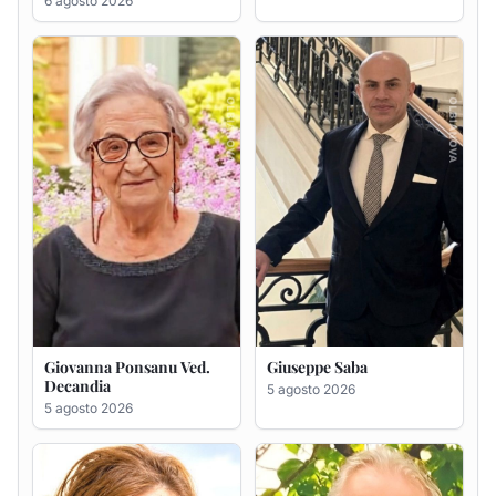
Giovanna Ponsanu Ved.
Giuseppe Saba
Decandia
5 agosto 2026
5 agosto 2026
Maria Antonietta Orrù
Giuseppe Deiana
ved. Peddio
5 agosto 2026
5 agosto 2026