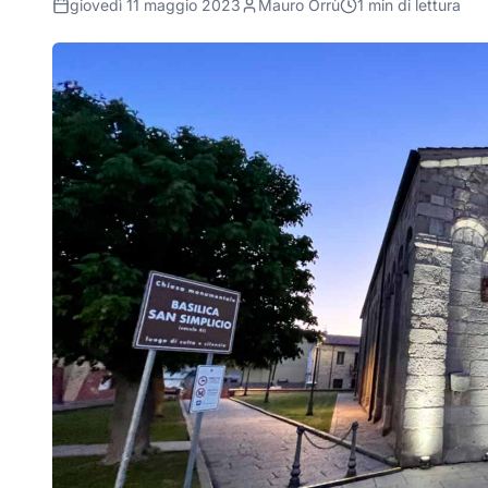
giovedì 11 maggio 2023
Mauro Orrù
1
min di lettura