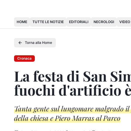
HOME
TUTTE LE NOTIZIE
EDITORIALI
NECROLOGI
VIDEO
Torna alla Home
Cronaca
La festa di San Si
fuochi d'artificio 
Tanta gente sul lungomare malgrado il f
della chiesa e Piero Marras al Parco