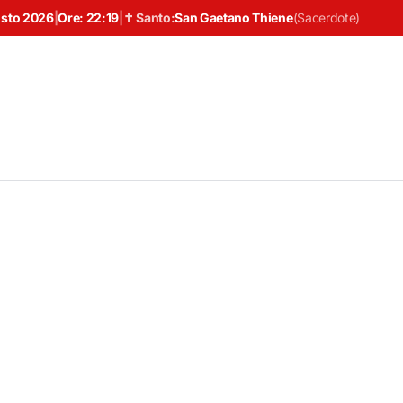
osto 2026
|
Ore:
22:19
|
✝ Santo:
San Gaetano Thiene
(
Sacerdote
)