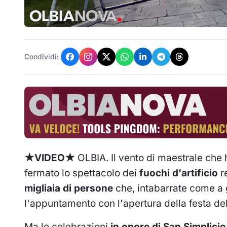
Condividi:
★VIDEO★
OLBIA. Il vento di maestrale che h
fermato lo spettacolo dei
fuochi d'artificio
re
migliaia di persone
che, intabarrate come a 
l'appuntamento con l'apertura della festa de
Ma le celebrazioni
in onore di San Simplicio