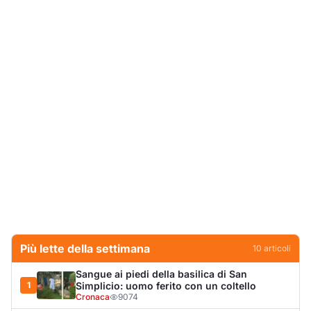
Più lette della settimana
10
articoli
Sangue ai piedi della basilica di San
1
Simplicio: uomo ferito con un coltello
Cronaca
9074
Olbia, aggredisce quattro agenti della Polizia
2
Locale: fermato 38enne
Cronaca
8334
Villa Joy sequestrata, da Peppino Leone a
3
Tavolara Bay la storia di un simbolo
Editoriali
7797
San Pantaleo piange Giampiera Cucciari,
4
l’anima del borgo
Eventi
6865
Jovanotti pronto allo sbarco a Olbia: «Sarà
5
una festa selvaggia!»
Eventi
6692
Tunnel di Olbia, porta d’emergenza bloccata,