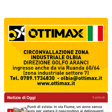
Notizie di Oggi
5
articol
i
Punti di svista: in via Fiume, un anno senza
auto per vietare il nascondino ai delinquenti
1
Editoriali
Abusivi sulle spiagge tra Olbia e Arzachena:
sequestrati lettini, ombrelloni e dehors
2
Cronaca
Luogosanto, tre giorni tra vini e tradizioni
intorno al Palio della stella
3
Eventi
Auto si ribalta più volte sulla Sassari-Olbia,
ferito un uomo di 56 anni
4
Cronaca
De profundis per l'Olbia Calcio, il Consiglio
Federale decreta la fine di una storia