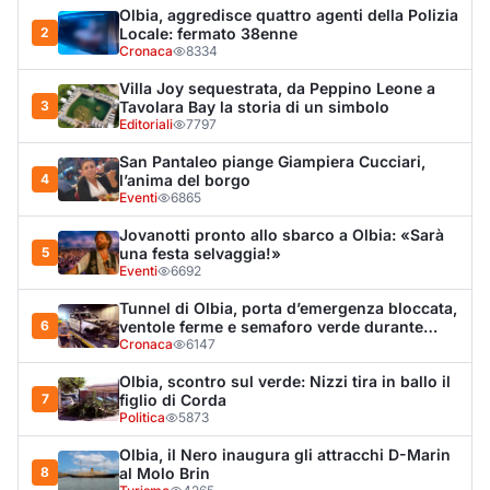
6
ventole ferme e semaforo verde durante
l’incendio dell'auto
Cronaca
6147
Olbia, scontro sul verde: Nizzi tira in ballo il
7
figlio di Corda
Politica
5873
Olbia, il Nero inaugura gli attracchi D-Marin
8
al Molo Brin
Turismo
4265
Olbia, auto finisce fuori strada: una donna in
9
ospedale
Cronaca
3941
Van fuori controllo finisce oltre le protezioni
10
stradali
Cronaca
3283