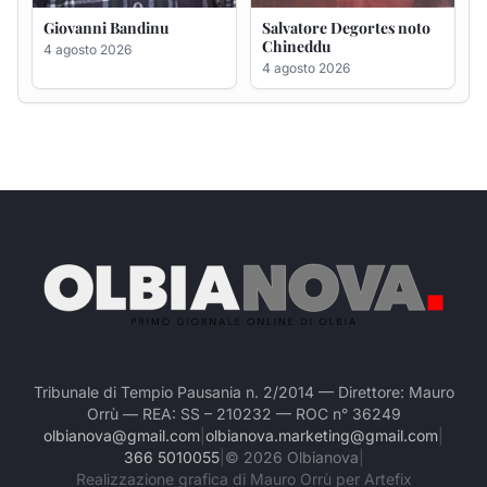
Tribunale di Tempio Pausania n. 2/2014 — Direttore: Mauro
Orrù — REA: SS – 210232 — ROC n° 36249
olbianova@gmail.com
|
olbianova.marketing@gmail.com
|
366 5010055
|
©
2026
Olbianova
|
Realizzazione grafica di Mauro Orrù per Artefix