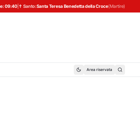
e:
09:40
|
✝ Santo:
Santa Teresa Benedetta della Croce
(
Martire
)
Area riservata