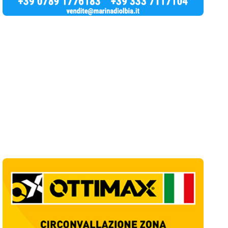
Ultime Notizie
10
articol
i
Giovanni Paolo II e Mater Olbia Hospital
insieme per i traumi ortopedici
1
Salute
Olbia, un altro cantiere dimenticato: buca