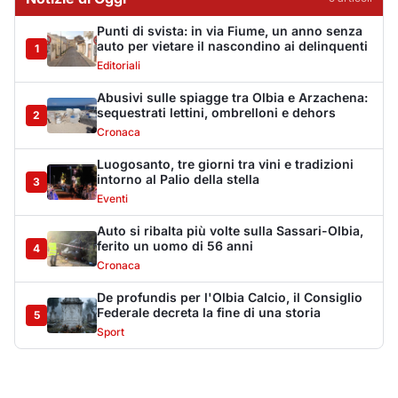
Punti di svista: in via Fiume, un anno senza
auto per vietare il nascondino ai delinquenti
1
Editoriali
Abusivi sulle spiagge tra Olbia e Arzachena:
sequestrati lettini, ombrelloni e dehors
2
Cronaca
Luogosanto, tre giorni tra vini e tradizioni
intorno al Palio della stella
3
Eventi
Auto si ribalta più volte sulla Sassari-Olbia,
ferito un uomo di 56 anni
4
Cronaca
De profundis per l'Olbia Calcio, il Consiglio
Federale decreta la fine di una storia
5
Sport