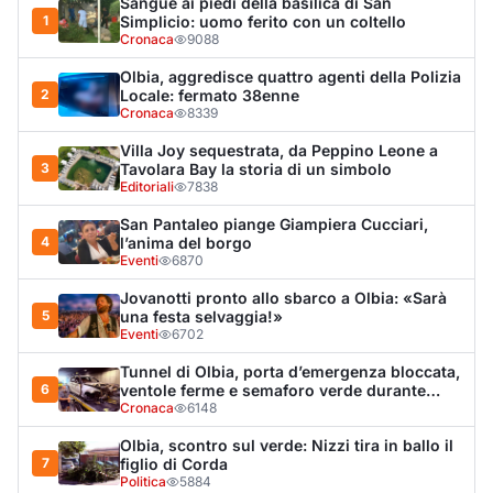
Sangue ai piedi della basilica di San
1
Simplicio: uomo ferito con un coltello
Cronaca
9088
Olbia, aggredisce quattro agenti della Polizia
2
Locale: fermato 38enne
Cronaca
8339
Villa Joy sequestrata, da Peppino Leone a
3
Tavolara Bay la storia di un simbolo
Editoriali
7838
San Pantaleo piange Giampiera Cucciari,
4
l’anima del borgo
Eventi
6870
Jovanotti pronto allo sbarco a Olbia: «Sarà
5
una festa selvaggia!»
Eventi
6702
Tunnel di Olbia, porta d’emergenza bloccata,
6
ventole ferme e semaforo verde durante
l’incendio dell'auto
Cronaca
6148
Olbia, scontro sul verde: Nizzi tira in ballo il
7
figlio di Corda
Politica
5884