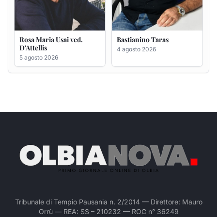
Rosa Maria Usai ved.
Bastianino Taras
D'Attellis
4 agosto 2026
5 agosto 2026
Tribunale di Tempio Pausania n. 2/2014 — Direttore: Mauro
Orrù — REA: SS – 210232 — ROC n° 36249