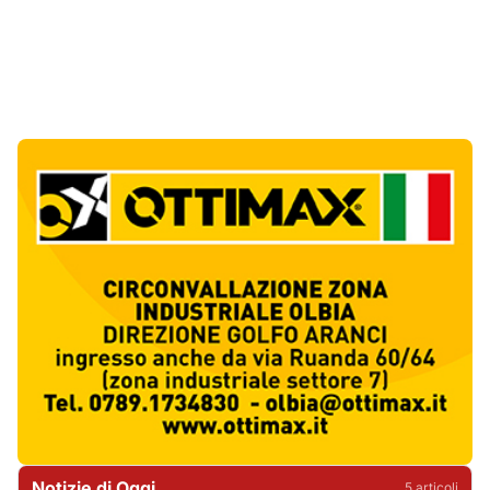
Notizie di Oggi
5
articol
i