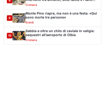
Più lette della settimana
10
articoli
Sangue ai piedi della basilica di San
1
Simplicio: uomo ferito con un coltello
Cronaca
9137