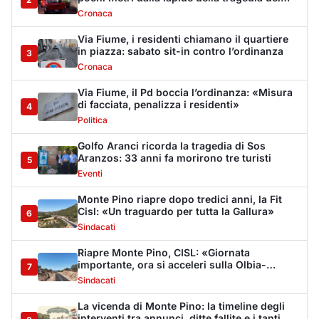
Cisl: «Un traguardo per tutta la Gallura»
6
Sindacati
Riapre Monte Pino, CISL: «Giornata
importante, ora si acceleri sulla Olbia-
7
Arzachena-Palau»
Sindacati
La vicenda di Monte Pino: la timeline degli
interventi tra annunci, ditte fallite e i tanti
8
stop
Cronaca
Monte Pino riapre, ma non è una festa: «Qui
sono morte tre persone»
9
Eventi
Sabbia e oltre un chilo di caviale in valigia:
sequestri all’aeroporto di Olbia
10
Cronaca