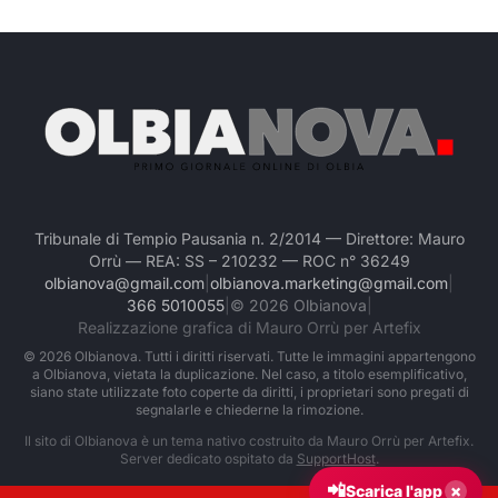
Tribunale di Tempio Pausania n. 2/2014 — Direttore: Mauro
Orrù — REA: SS – 210232 — ROC n° 36249
olbianova@gmail.com
|
olbianova.marketing@gmail.com
|
366 5010055
|
©
2026
Olbianova
|
Realizzazione grafica di Mauro Orrù per Artefix
©
2026
Olbianova. Tutti i diritti riservati. Tutte le immagini appartengono
a Olbianova, vietata la duplicazione. Nel caso, a titolo esemplificativo,
siano state utilizzate foto coperte da diritti, i proprietari sono pregati di
segnalarle e chiederne la rimozione.
Il sito di Olbianova è un tema nativo costruito da Mauro Orrù per Artefix.
Server dedicato ospitato da
SupportHost
.
📲
×
Scarica l'app