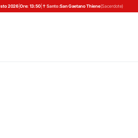
osto 2026
|
Ore:
13:50
|
✝ Santo:
San Gaetano Thiene
(
Sacerdote
)