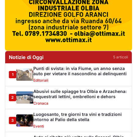
Abusivi sulle spiagge tra Olbia e Arzachena:
sequestrati lettini, ombrelloni e dehors
2
Cronaca
Luogosanto, tre giorni tra vini e tradizioni
intorno al Palio della stella
3
Eventi
Auto si ribalta più volte sulla Sassari-Olbia,
ferito un uomo di 56 anni
4
Cronaca
De profundis per l'Olbia Calcio, il Consiglio
Federale decreta la fine di una storia
5
Sport