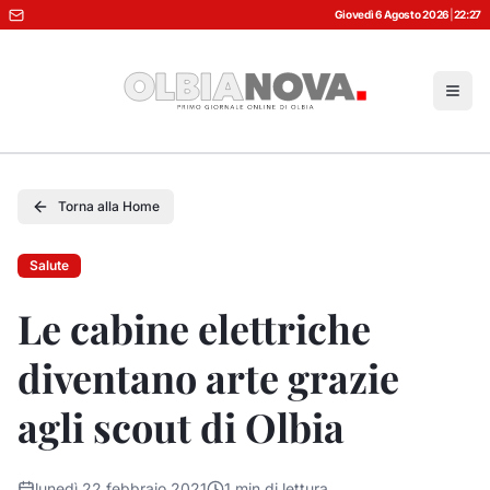
Giovedì 6 Agosto 2026
|
22:27
Torna alla Home
Salute
Le cabine elettriche
diventano arte grazie
agli scout di Olbia
lunedì 22 febbraio 2021
1
min di lettura