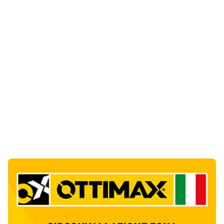
Notizie di Oggi
5
articol
i
Punti di svista: in via Fiume, un anno senza
auto per vietare il nascondino ai delinquenti
1
Editoriali