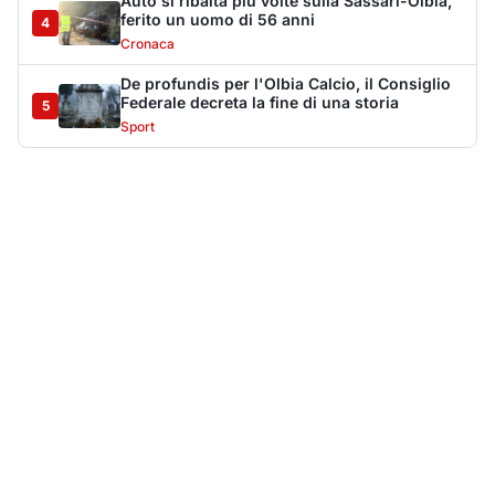
Più lette della settimana
10
articoli
Sangue ai piedi della basilica di San
1
Simplicio: uomo ferito con un coltello
Cronaca
9083
Olbia, aggredisce quattro agenti della Polizia
2
Locale: fermato 38enne
Cronaca
8336