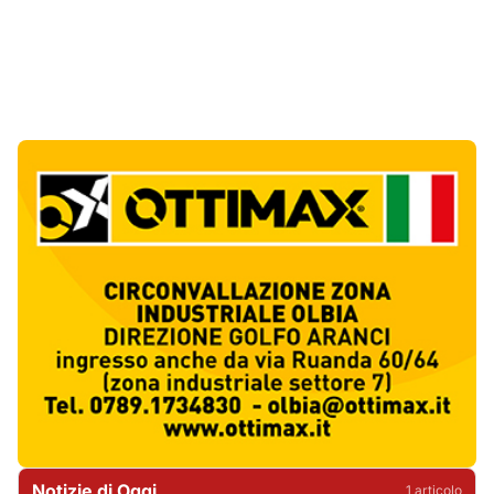
Notizie di Oggi
1
articol
o
Incendio a Rudalza, in fiamme un deposito
con oli e bombole
1
Cronaca