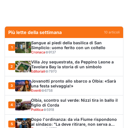
3
una festa selvaggia!»
Eventi
6758
Olbia, scontro sul verde: Nizzi tira in ballo il
4
figlio di Corda
Politica
5918
Dopo l'ordinanza: da via Fiume rispondono
5
al sindaco: "La deve ritirare, non serva a
nulla"
Cronaca
4970
Punti di svista: in via Fiume, un anno senza
6
auto per vietare il nascondino ai delinquenti
Editoriali
4306
Olbia, il Nero inaugura gli attracchi D-Marin
7
al Molo Brin
Turismo
4281
Olbia, auto finisce fuori strada: una donna in
8
ospedale
Cronaca
3993
Van fuori controllo finisce oltre le protezioni
9
stradali
Cronaca
3333