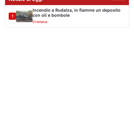
Più lette della settimana
10
articoli
Sangue ai piedi della basilica di San
1
Simplicio: uomo ferito con un coltello
Cronaca
9137
Villa Joy sequestrata, da Peppino Leone a
2
Tavolara Bay la storia di un simbolo
Editoriali
7970
Jovanotti pronto allo sbarco a Olbia: «Sarà