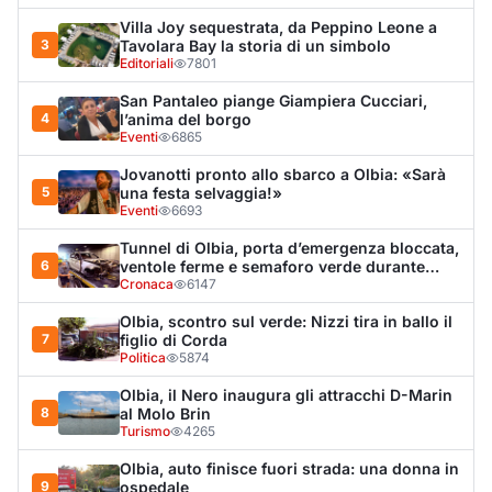
7
figlio di Corda
Politica
5874
Olbia, il Nero inaugura gli attracchi D-Marin
8
al Molo Brin
Turismo
4265
Olbia, auto finisce fuori strada: una donna in
9
ospedale
Cronaca
3941
Van fuori controllo finisce oltre le protezioni
10
stradali
Cronaca
3286