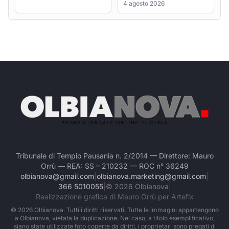
Tribunale di Tempio Pausania n. 2/2014 — Direttore: Mauro
Orrù — REA: SS – 210232 — ROC n° 36249
olbianova@gmail.com
|
olbianova.marketing@gmail.com
|
366 5010055
|
©
2026
Olbianova
|
Realizzazione grafica di Mauro Orrù per Artefix
©
2026
Olbianova. Tutti i diritti riservati. Tutte le immagini appartengono
a Olbianova, vietata la duplicazione. Nel caso, a titolo esemplificativo,
siano state utilizzate foto coperte da diritti, i proprietari sono pregati di