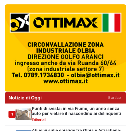
Notizie di Oggi
5
articol
i
Punti di svista: in via Fiume, un anno senza
auto per vietare il nascondino ai delinquenti
1
Editoriali
Abusivi sulle spiagge tra Olbia e Arzachena:
sequestrati lettini, ombrelloni e dehors
2
Cronaca
Luogosanto, tre giorni tra vini e tradizioni
intorno al Palio della stella
3
Eventi
Auto si ribalta più volte sulla Sassari-Olbia,
ferito un uomo di 56 anni
4
Cronaca
De profundis per l'Olbia Calcio, il Consiglio
Federale decreta la fine di una storia
5
Sport