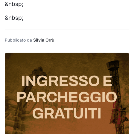
&nbsp;
&nbsp;
Pubblicato da
Silvia Orrù