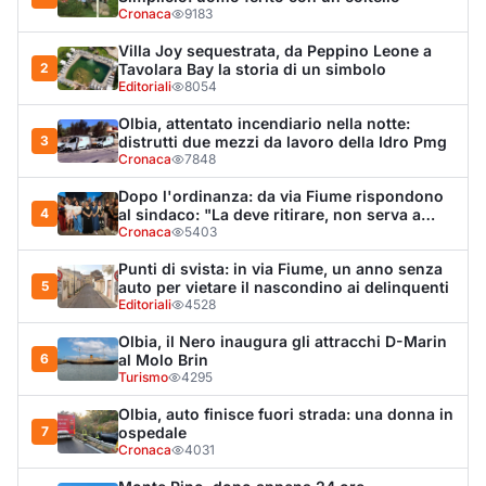
Olbia, il Nero inaugura gli attracchi D-Marin
6
al Molo Brin
Turismo
4295
Olbia, auto finisce fuori strada: una donna in
7
ospedale
Cronaca
4031
Monte Pino, dopo appena 24 ore
8
dall'apertura scoppia la prima protesta: «Da
Muddizza Piana come svoltiamo per Olbia?»
Cronaca
3831
Jovanotti e la stampa accompagnata alla
9
porta: quanto vale la libertà?
Editoriali
3802
La protesta di via Fiume: "Siamo pronti a
10
rivolgerci al prefetto"
Cronaca
3667
LA NOTIZIA PIÙ LETTA DEL MESE