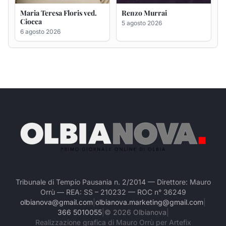
Tribunale di Tempio Pausania n. 2/2014 — Direttore: Mauro
Orrù — REA: SS – 210232 — ROC n° 36249
olbianova@gmail.com
|
olbianova.marketing@gmail.com
|
366 5010055
|
©
2026
Olbianova
|
Realizzazione grafica di Mauro Orrù per Artefix