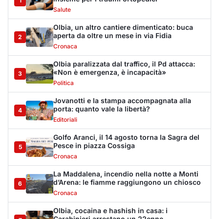
1
Salute
Olbia, un altro cantiere dimenticato: buca
aperta da oltre un mese in via Fidia
2
Cronaca
Olbia paralizzata dal traffico, il Pd attacca:
«Non è emergenza, è incapacità»
3
Politica
Jovanotti e la stampa accompagnata alla
porta: quanto vale la libertà?
4
Editoriali
Golfo Aranci, il 14 agosto torna la Sagra del
Pesce in piazza Cossiga
5
Cronaca
La Maddalena, incendio nella notte a Monti
d’Arena: le fiamme raggiungono un chiosco
6
Cronaca
Olbia, cocaina e hashish in casa: i