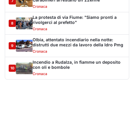
Carabinieri arrestano un 22enne
7
Cronaca
La protesta di via Fiume: "Siamo pronti a
rivolgerci al prefetto"
8
Cronaca
Olbia, attentato incendiario nella notte:
distrutti due mezzi da lavoro della Idro Pmg
9
Cronaca
Incendio a Rudalza, in fiamme un deposito
con oli e bombole
10
Cronaca