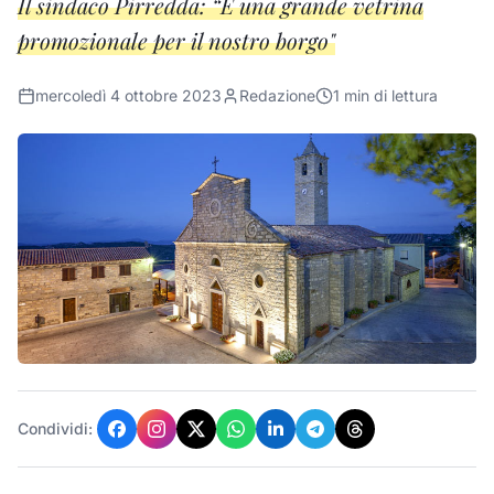
Il sindaco Pirredda: “È una grande vetrina
promozionale per il nostro borgo"
mercoledì 4 ottobre 2023
Redazione
1
min di lettura
Condividi: