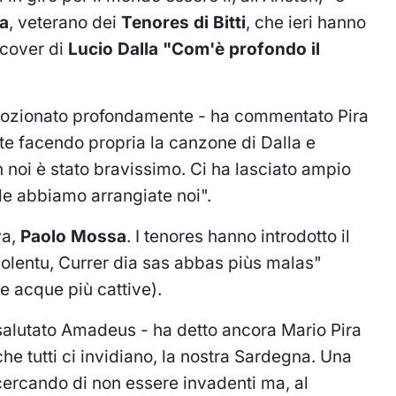
ra
, veterano dei
Tenores di Bitti
, che ieri hanno
cover di
Lucio Dalla "Com'è profondo il
mozionato profondamente - ha commentato Pira
te facendo propria la canzone di Dalla e
noi è stato bravissimo. Ci ha lasciato ampio
 le abbiamo arrangiate noi".
va,
Paolo Mossa
. I tenores hanno introdotto il
iolentu, Currer dia sas abbas piùs malas"
le acque più cattive).
 salutato Amadeus - ha detto ancora Mario Pira
che tutti ci invidiano, la nostra Sardegna. Una
ercando di non essere invadenti ma, al