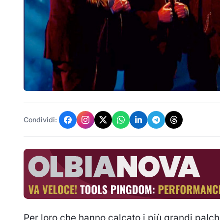
Condividi:
Per loro che hanno calcato i più grandi palchi 