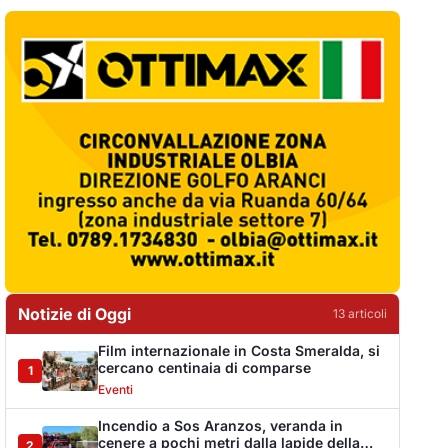
Notizie di Oggi
13
articol
i
Film internazionale in Costa Smeralda, si
cercano centinaia di comparse
1
Eventi
Incendio a Sos Aranzos, veranda in
cenere a pochi metri dalla lapide della
2