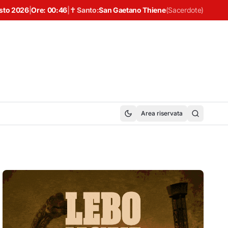
sto 2026
|
Ore:
00:46
|
✝ Santo:
San Gaetano Thiene
(
Sacerdote
)
Area riservata