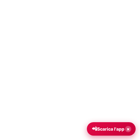
📲
×
Scarica l'app