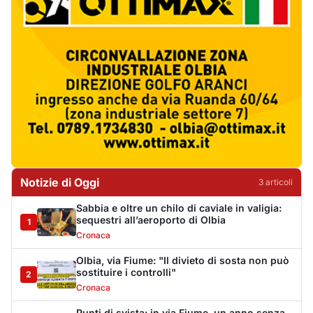
Sabbia e oltre un chilo di caviale in valigia:
sequestri all’aeroporto di Olbia
1
Cronaca
Olbia, via Fiume: "Il divieto di sosta non può
sostituire i controlli"
2
Cronaca
Punti di svista: in via Fiume, un anno senza
auto per vietare il nascondino ai delinquenti
3
Editoriali