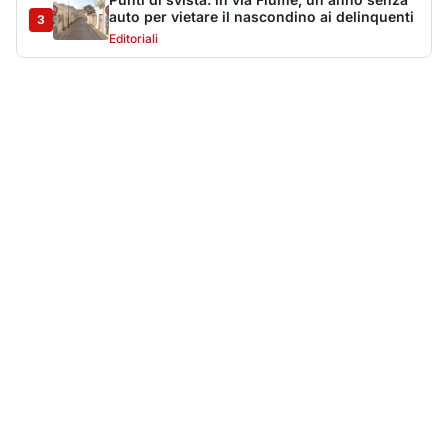
Più lette della settimana
10
articoli
Sangue ai piedi della basilica di San
1
Simplicio: uomo ferito con un coltello
Cronaca
9107
Villa Joy sequestrata, da Peppino Leone a
2
Tavolara Bay la storia di un simbolo
Editoriali
7913
San Pantaleo piange Giampiera Cucciari,
3
l’anima del borgo
Eventi
6875