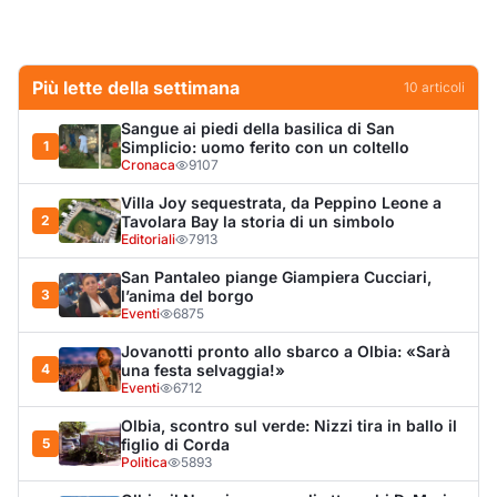
Jovanotti pronto allo sbarco a Olbia: «Sarà
4
una festa selvaggia!»
Eventi
6712
Olbia, scontro sul verde: Nizzi tira in ballo il
5
figlio di Corda
Politica
5893
Olbia, il Nero inaugura gli attracchi D-Marin
6
al Molo Brin
Turismo
4269
Olbia, auto finisce fuori strada: una donna in
7
ospedale
Cronaca
3966
Punti di svista: in via Fiume, un anno senza
8
auto per vietare il nascondino ai delinquenti
Editoriali
3736
Van fuori controllo finisce oltre le protezioni
9
stradali
Cronaca
3314
Salmo mostra la cicatrice sul volto: “Il
10
tumore è tornato”