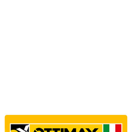
Notizie di Oggi
3
articol
i