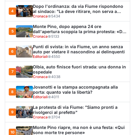
Tragedia sulla strada, muore olbiese di 23 anni, era
volontario dell'Oftal
Cronaca
30.761
visualizzazioni
Ultimi Necrologi
Vedi tutti →