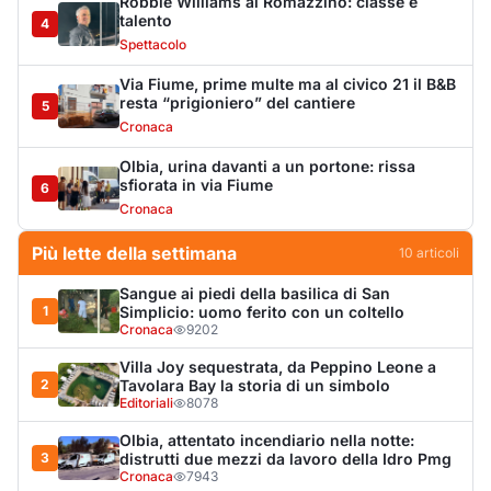
Punti di svista: in via Fiume, un anno senza
6
auto per vietare il nascondino ai delinquenti
Editoriali
4550
Olbia, auto finisce fuori strada: una donna in
7
ospedale
Cronaca
4038
Jovanotti e la stampa accompagnata alla
8
porta: quanto vale la libertà?
Editoriali
4011
La protesta di via Fiume: "Siamo pronti a
9
rivolgerci al prefetto"
Cronaca
3704
Monte Pino riapre, ma non è una festa: «Qui
10
sono morte tre persone»
Eventi
3449
LA NOTIZIA PIÙ LETTA DEL MESE