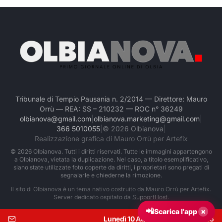
Tribunale di Tempio Pausania n. 2/2014 — Direttore: Mauro
Orrù — REA: SS – 210232 — ROC n° 36249
olbianova@gmail.com
|
olbianova.marketing@gmail.com
|
366 5010055
|
©
2026
Olbianova
|
Realizzazione grafica di Mauro Orrù per Artefix
©
2026
Olbianova. Tutti i diritti riservati. Tutte le immagini appartengono
a Olbianova, vietata la duplicazione. Nel caso, a titolo esemplificativo,
siano state utilizzate foto coperte da diritti, i proprietari sono pregati di
segnalarle e chiederne la rimozione.
Il sito di Olbianova è un tema nativo costruito da Mauro Orrù per Artefix.
Server dedicato ospitato da
SupportHost
.
📲
×
Scarica l'app
Lunedì 10 Agosto 2026
|
Ore:
21:55