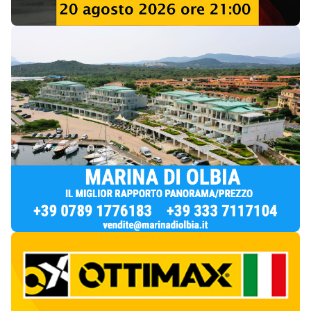
Notizie di Oggi
6
articol
i
Olbia, Commissariato senza rinforzi: "Ogni
giorno fino a 25 interventi"
1
Cronaca
Moria di pesci nello stagno a Porto Taverna
2
Cronaca
Tre giovanissimi dominano il Palio della
Stella di Luogosanto: trionfo di Joele Carta
3
Spettacolo
Robbie Williams al Romazzino: classe e
talento
4
Spettacolo
Via Fiume, prime multe ma al civico 21 il B&B
resta “prigioniero” del cantiere
5
Cronaca