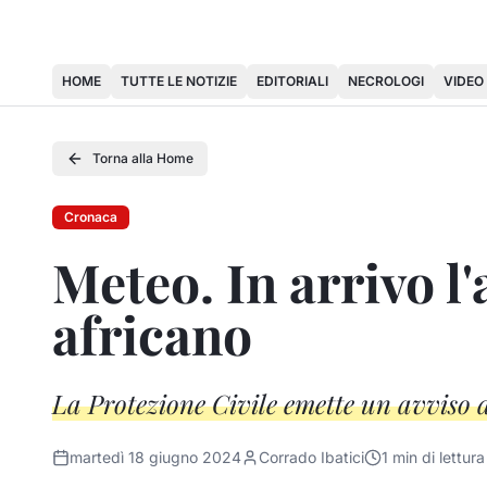
HOME
TUTTE LE NOTIZIE
EDITORIALI
NECROLOGI
VIDEO
Torna alla Home
Cronaca
Meteo. In arrivo l'
africano
La Protezione Civile emette un avviso 
martedì 18 giugno 2024
Corrado Ibatici
1
min di lettura