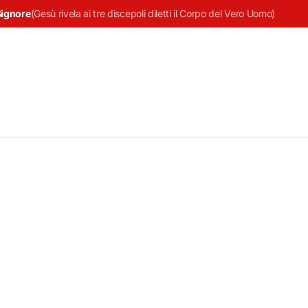
Signore
(
Gesù rivela ai tre discepoli diletti il Corpo del Vero Uomo
)