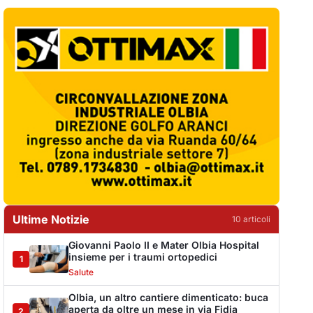
Ultime Notizie
10
articol
i
Giovanni Paolo II e Mater Olbia Hospital
insieme per i traumi ortopedici
1
Salute
Olbia, un altro cantiere dimenticato: buca
aperta da oltre un mese in via Fidia
2