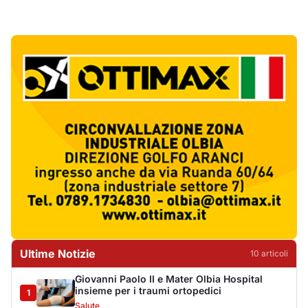
Ultime Notizie
10
articol
i
Giovanni Paolo II e Mater Olbia Hospital
insieme per i traumi ortopedici
1
Salute
Olbia, un altro cantiere dimenticato: buca
aperta da oltre un mese in via Fidia
2
Cronaca
Olbia paralizzata dal traffico, il Pd attacca:
«Non è emergenza, è incapacità»
3
Politica
Jovanotti e la stampa accompagnata alla
porta: quanto vale la libertà?
4
Editoriali
Golfo Aranci, il 14 agosto torna la Sagra del
Pesce in piazza Cossiga
5
Cronaca