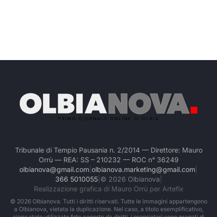
Tribunale di Tempio Pausania n. 2/2014 — Direttore: Mauro
Orrù — REA: SS – 210232 — ROC n° 36249
olbianova@gmail.com
|
olbianova.marketing@gmail.com
|
366 5010055
|
©
2026
Olbianova
|
Realizzazione grafica di Mauro Orrù per Artefix
©
2026
Olbianova. Tutti i diritti riservati. Tutte le immagini appartengono
a Olbianova, vietata la duplicazione. Nel caso, a titolo esemplificativo,
siano state utilizzate foto coperte da diritti, i proprietari sono pregati di