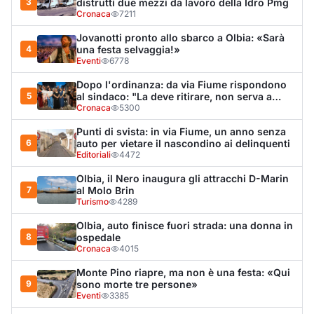
Olbia, auto finisce fuori strada: una donna in
8
ospedale
Cronaca
4015
Monte Pino riapre, ma non è una festa: «Qui
9
sono morte tre persone»
Eventi
3385
Van fuori controllo finisce oltre le protezioni
10
stradali
Cronaca
3353