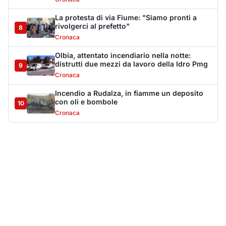
Più lette della settimana
10
articoli