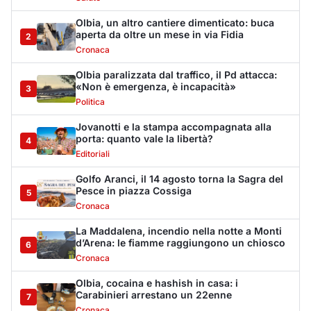
La Maddalena, incendio nella notte a Monti
d’Arena: le fiamme raggiungono un chiosco
6
Cronaca
Olbia, cocaina e hashish in casa: i
Carabinieri arrestano un 22enne
7
Cronaca
La protesta di via Fiume: "Siamo pronti a
rivolgerci al prefetto"
8
Cronaca
Olbia, attentato incendiario nella notte:
distrutti due mezzi da lavoro della Idro Pmg
9
Cronaca
Incendio a Rudalza, in fiamme un deposito
con oli e bombole
10
Cronaca