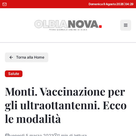
Domenica 9 Agosto 2026
|
04:29
Torna alla Home
Salute
Monti. Vaccinazione per
gli ultraottantenni. Ecco
le modalità
venerdì 5 marzo 2021
1
min di lettura