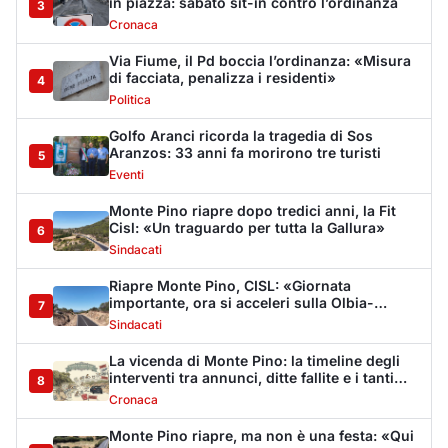
importante, ora si acceleri sulla Olbia-
7
Arzachena-Palau»
Sindacati
La vicenda di Monte Pino: la timeline degli
interventi tra annunci, ditte fallite e i tanti
8
stop
Cronaca
Monte Pino riapre, ma non è una festa: «Qui
sono morte tre persone»
9
Eventi
Sabbia e oltre un chilo di caviale in valigia:
sequestri all’aeroporto di Olbia
10
Cronaca
Olbia, via Fiume: "Il divieto di sosta non può
sostituire i controlli"
11
Cronaca
Dopo l'ordinanza: da via Fiume rispondono
al sindaco: "La deve ritirare, non serva a
12
nulla"
Cronaca
Punti di svista: in via Fiume, un anno senza