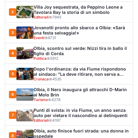
6
al Molo Brin
Turismo
4278
Punti di svista: in via Fiume, un anno senza
7
auto per vietare il nascondino ai delinquenti
Editoriali
4197
Olbia, auto finisce fuori strada: una donna in
8
ospedale
Cronaca
3984
Van fuori controllo finisce oltre le protezioni
9
stradali
Cronaca
3332
Salmo mostra la cicatrice sul volto: “Il
10
tumore è tornato”
Spettacolo
3261