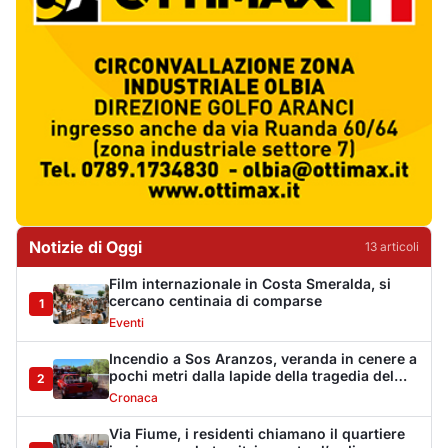
cercano centinaia di comparse
1
Eventi
Incendio a Sos Aranzos, veranda in cenere a
pochi metri dalla lapide della tragedia del
2
1993
Cronaca
Via Fiume, i residenti chiamano il quartiere
in piazza: sabato sit-in contro l’ordinanza
3
Cronaca
Via Fiume, il Pd boccia l’ordinanza: «Misura
di facciata, penalizza i residenti»
4
Politica
Golfo Aranci ricorda la tragedia di Sos
Aranzos: 33 anni fa morirono tre turisti
5
Eventi
Monte Pino riapre dopo tredici anni, la Fit
Cisl: «Un traguardo per tutta la Gallura»
6
Sindacati
Riapre Monte Pino, CISL: «Giornata