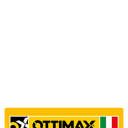
Notizie di Oggi
13
articol
i
Film internazionale in Costa Smeralda, si