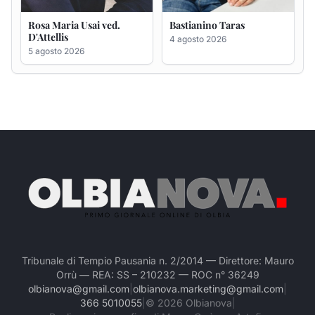
Tribunale di Tempio Pausania n. 2/2014 — Direttore: Mauro
Orrù — REA: SS – 210232 — ROC n° 36249
olbianova@gmail.com
|
olbianova.marketing@gmail.com
|
366 5010055
|
©
2026
Olbianova
|