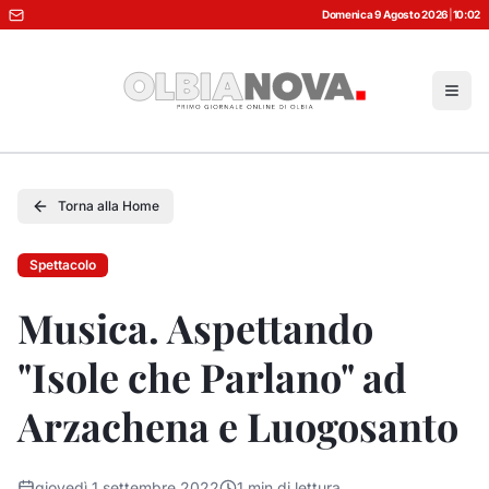
Domenica 9 Agosto 2026
|
10:02
Torna alla Home
Spettacolo
Musica. Aspettando
"Isole che Parlano" ad
Arzachena e Luogosanto
giovedì 1 settembre 2022
1
min di lettura