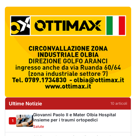
Ultime Notizie
10
articol
i
Giovanni Paolo II e Mater Olbia Hospital
insieme per i traumi ortopedici
1
Salute
Olbia, un altro cantiere dimenticato: buca
aperta da oltre un mese in via Fidia
2
Cronaca
Olbia paralizzata dal traffico, il Pd attacca:
«Non è emergenza, è incapacità»
3
Politica
Jovanotti e la stampa accompagnata alla
porta: quanto vale la libertà?
4
Editoriali
Golfo Aranci, il 14 agosto torna la Sagra del
Pesce in piazza Cossiga
5
Cronaca