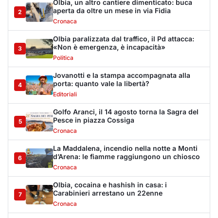
La Maddalena, incendio nella notte a Monti
d’Arena: le fiamme raggiungono un chiosco
6
Cronaca
Olbia, cocaina e hashish in casa: i
Carabinieri arrestano un 22enne
7
Cronaca
La protesta di via Fiume: "Siamo pronti a
rivolgerci al prefetto"
8
Cronaca
Olbia, attentato incendiario nella notte:
distrutti due mezzi da lavoro della Idro Pmg
9
Cronaca
Incendio a Rudalza, in fiamme un deposito
con oli e bombole
10
Cronaca