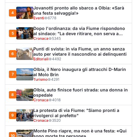
8
ospedale
Cronaca
4018
La protesta di via Fiume: "Siamo pronti a
9
rivolgerci al prefetto"
Cronaca
3520
Monte Pino riapre, ma non è una festa: «Qui
10
sono morte tre persone»
Eventi
3413