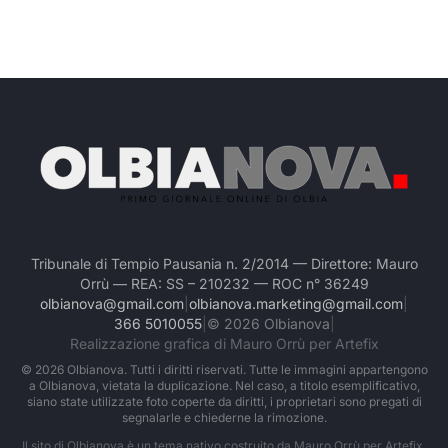
Tribunale di Tempio Pausania n. 2/2014 — Direttore: Mauro
Orrù — REA: SS – 210232 — ROC n° 36249
olbianova@gmail.com
|
olbianova.marketing@gmail.com
|
366 5010055
|
©
2026
Olbianova
|
Realizzazione grafica di Mauro Orrù per Artefix
©
2026
Olbianova. Tutti i diritti riservati. Tutte le immagini appartengono
a Olbianova, vietata la duplicazione. Nel caso, a titolo esemplificativo,
siano state utilizzate foto coperte da diritti, i proprietari sono pregati di
segnalarle e chiederne la rimozione.
Il sito di Olbianova è un tema nativo costruito da Mauro Orrù per Artefix.