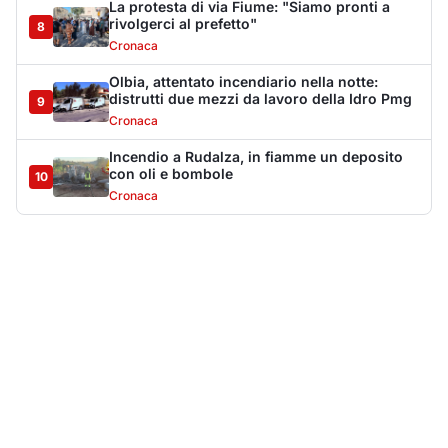
Più lette della settimana
10
articoli
Sangue ai piedi della basilica di San
1
Simplicio: uomo ferito con un coltello