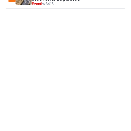
LA NOTIZIA PIÙ LETTA DEL MESE
Tragedia sulla strada, muore olbiese di 23 anni, era
volontario dell'Oftal
Cronaca
30.741
visualizzazioni