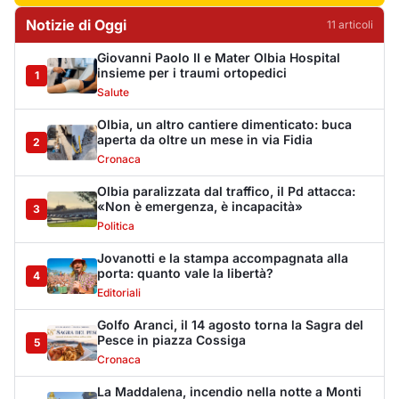
porta: quanto vale la libertà?
4
Editoriali
Golfo Aranci, il 14 agosto torna la Sagra del
Pesce in piazza Cossiga
5
Cronaca
La Maddalena, incendio nella notte a Monti
d’Arena: le fiamme raggiungono un chiosco
6
Cronaca
Olbia, cocaina e hashish in casa: i
Carabinieri arrestano un 22enne
7
Cronaca
La protesta di via Fiume: "Siamo pronti a
rivolgerci al prefetto"
8
Cronaca
Olbia, attentato incendiario nella notte:
distrutti due mezzi da lavoro della Idro Pmg
9
Cronaca
Incendio a Rudalza, in fiamme un deposito