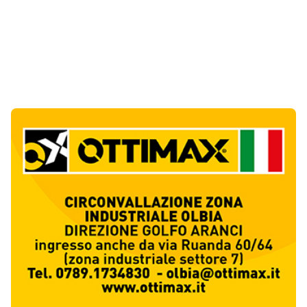
Notizie di Oggi
11
articol
i
Giovanni Paolo II e Mater Olbia Hospital
insieme per i traumi ortopedici
1
Salute
Olbia, un altro cantiere dimenticato: buca
aperta da oltre un mese in via Fidia
2
Cronaca
Olbia paralizzata dal traffico, il Pd attacca:
«Non è emergenza, è incapacità»
3
Politica
Jovanotti e la stampa accompagnata alla