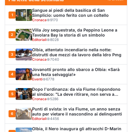
Dopo l'ordinanza: da via Fiume rispondono
5
al sindaco: "La deve ritirare, non serva a
nulla"
Cronaca
5286
Punti di svista: in via Fiume, un anno senza
6
auto per vietare il nascondino ai delinquenti
Editoriali
4456
Olbia, il Nero inaugura gli attracchi D-Marin
7
al Molo Brin
Turismo
4288
Olbia, auto finisce fuori strada: una donna in
8
ospedale
Cronaca
4014
Monte Pino riapre, ma non è una festa: «Qui
9
sono morte tre persone»
Eventi
3367
Van fuori controllo finisce oltre le protezioni
10
stradali
Cronaca
3352