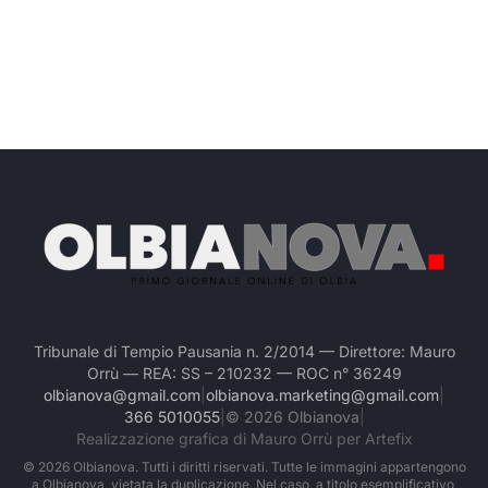
Tribunale di Tempio Pausania n. 2/2014 — Direttore: Mauro
Orrù — REA: SS – 210232 — ROC n° 36249
olbianova@gmail.com
|
olbianova.marketing@gmail.com
|
366 5010055
|
©
2026
Olbianova
|
Realizzazione grafica di Mauro Orrù per Artefix
©
2026
Olbianova. Tutti i diritti riservati. Tutte le immagini appartengono
a Olbianova, vietata la duplicazione. Nel caso, a titolo esemplificativo,