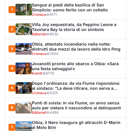
Sangue ai piedi della basilica di San
1
Simplicio: uomo ferito con un coltello
Cronaca
9171
Villa Joy sequestrata, da Peppino Leone a
2
Tavolara Bay la storia di un simbolo
Editoriali
8032
Olbia, attentato incendiario nella notte:
3
distrutti due mezzi da lavoro della Idro Pmg
Cronaca
7400
Jovanotti pronto allo sbarco a Olbia: «Sarà
4
una festa selvaggia!»
Eventi
6778
Dopo l'ordinanza: da via Fiume rispondono
5
al sindaco: "La deve ritirare, non serva a
nulla"
Cronaca
5325
Punti di svista: in via Fiume, un anno senza
6
auto per vietare il nascondino ai delinquenti
Editoriali
4484
Olbia, il Nero inaugura gli attracchi D-Marin
7
al Molo Brin