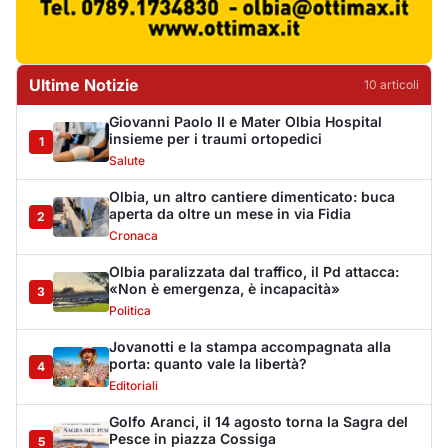
Ultime Notizie
10
articol
i
Giovanni Paolo II e Mater Olbia Hospital
insieme per i traumi ortopedici
1
Salute
Olbia, un altro cantiere dimenticato: buca
aperta da oltre un mese in via Fidia
2
Cronaca
Olbia paralizzata dal traffico, il Pd attacca:
«Non è emergenza, è incapacità»
3
Politica
Jovanotti e la stampa accompagnata alla
porta: quanto vale la libertà?
4
Editoriali
Golfo Aranci, il 14 agosto torna la Sagra del
Pesce in piazza Cossiga
5