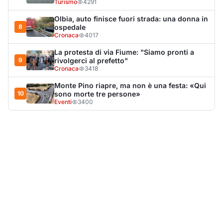
Turismo
4291
Olbia, auto finisce fuori strada: una donna in
8
ospedale
Cronaca
4017
La protesta di via Fiume: "Siamo pronti a
9
rivolgerci al prefetto"
Cronaca
3418
Monte Pino riapre, ma non è una festa: «Qui
10
sono morte tre persone»
Eventi
3400