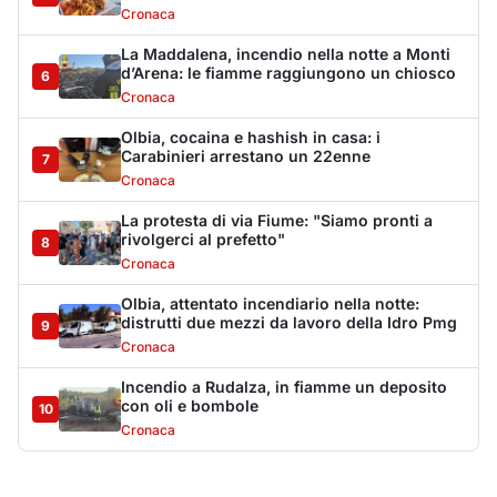
Cronaca
La Maddalena, incendio nella notte a Monti
d’Arena: le fiamme raggiungono un chiosco
6
Cronaca
Olbia, cocaina e hashish in casa: i
Carabinieri arrestano un 22enne
7
Cronaca
La protesta di via Fiume: "Siamo pronti a
rivolgerci al prefetto"
8
Cronaca
Olbia, attentato incendiario nella notte:
distrutti due mezzi da lavoro della Idro Pmg
9
Cronaca
Incendio a Rudalza, in fiamme un deposito
con oli e bombole
10
Cronaca