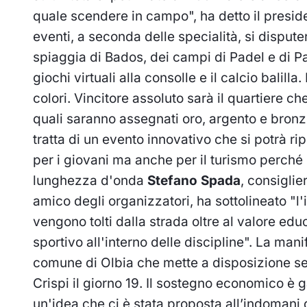
quale scendere in campo", ha detto il presid
eventi, a seconda delle specialità, si dispute
spiaggia di Bados, dei campi di Padel e di Pa
giochi virtuali alla consolle e il calcio balilla. 
colori. Vincitore assoluto sarà il quartiere c
quali saranno assegnati oro, argento e bronz
tratta di un evento innovativo che si potrà ri
per i giovani ma anche per il turismo perché r
lunghezza d'onda
Stefano Spada
, consigli
amico degli organizzatori, ha sottolineato "l
vengono tolti dalla strada oltre al valore edu
sportivo all'interno delle discipline". La man
comune di Olbia che mette a disposizione serv
Crispi il giorno 19. Il sostegno economico è g
un'idea che ci è stata proposta all’indomani