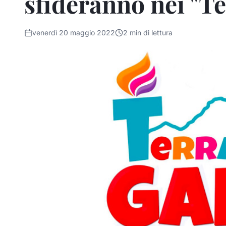
sfideranno nei "T
venerdì 20 maggio 2022
2
min di lettura