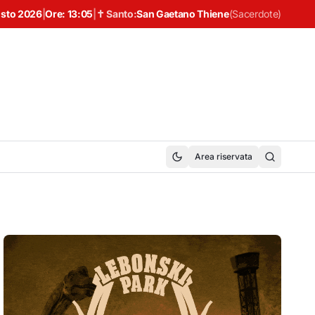
osto 2026
|
Ore:
13:05
|
✝ Santo:
San Gaetano Thiene
(
Sacerdote
)
Area riservata