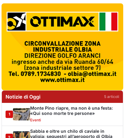
Notizie di Oggi
5
articol
i
Monte Pino riapre, ma non è una festa:
«Qui sono morte tre persone»
1
Eventi
Sabbia e oltre un chilo di caviale in
valigia: sequestri all’aeroporto di Olbia
2