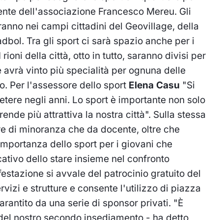
ente dell'associazione Francesco Mereu. Gli
ranno nei campi cittadini del Geovillage, della
dbol. Tra gli sport ci sarà spazio anche per i
I rioni della città, otto in tutto, saranno divisi per
he avrà vinto più specialità per ognuna delle
o. Per l'assessore dello sport
Elena Casu
"Si
petere negli anni. Lo sport è importante non solo
ende più attrattiva la nostra città". Sulla stessa
ere di minoranza che da docente, oltre che
'importanza dello sport per i giovani che
cativo dello stare insieme nel confronto
ifestazione si avvale del patrocinio gratuito del
izi e strutture e consente l'utilizzo di piazza
arantito da una serie di sponsor privati. "È
 del nostro secondo insediamento - ha detto