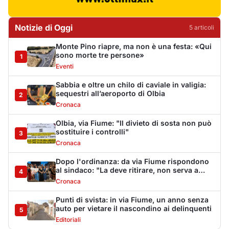
Dopo l'ordinanza: da via Fiume rispondono
al sindaco: "La deve ritirare, non serva a
4
nulla"
Cronaca
Punti di svista: in via Fiume, un anno senza
auto per vietare il nascondino ai delinquenti
5
Editoriali