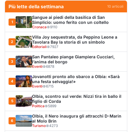
Olbia, scontro sul verde: Nizzi tira in ballo il
5
figlio di Corda
Politica
5899
Olbia, il Nero inaugura gli attracchi D-Marin
6
al Molo Brin
Turismo
4273
Olbia, auto finisce fuori strada: una donna in
7
ospedale
Cronaca
3971
Punti di svista: in via Fiume, un anno senza
8
auto per vietare il nascondino ai delinquenti
Editoriali
3957
Dopo l'ordinanza: da via Fiume rispondono
9
al sindaco: "La deve ritirare, non serva a
nulla"
Cronaca
3383
Van fuori controllo finisce oltre le protezioni
10
stradali
Cronaca
3321