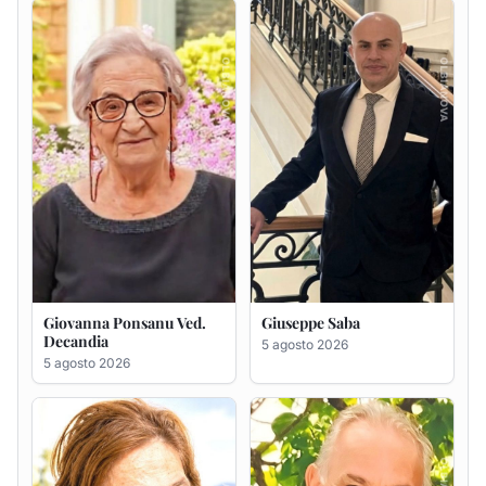
Giovanna Ponsanu Ved.
Giuseppe Saba
Decandia
5 agosto 2026
5 agosto 2026
Maria Antonietta Orrù
Giuseppe Deiana
ved. Peddio
5 agosto 2026
5 agosto 2026