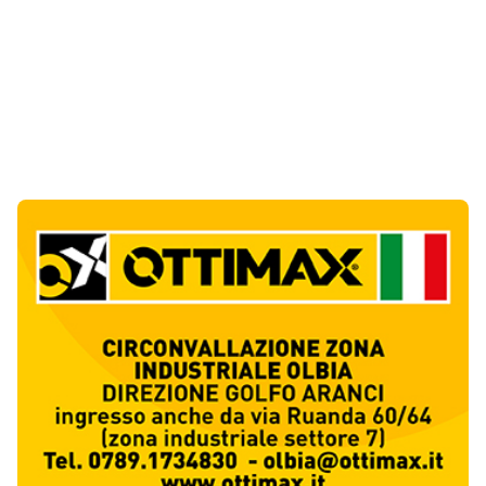
Notizie di Oggi
5
articol
i
Monte Pino riapre, ma non è una festa: «Qui
sono morte tre persone»
1
Eventi
Sabbia e oltre un chilo di caviale in valigia:
sequestri all’aeroporto di Olbia
2
Cronaca
Olbia, via Fiume: "Il divieto di sosta non può
sostituire i controlli"
3
Cronaca