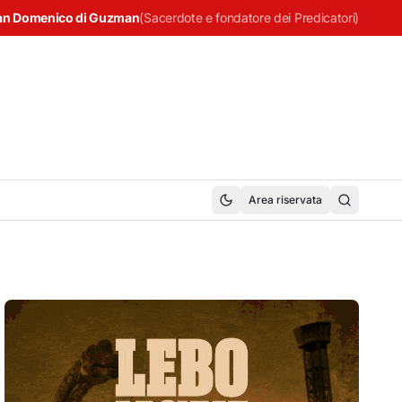
an Domenico di Guzman
(
Sacerdote e fondatore dei Predicatori
)
Area riservata