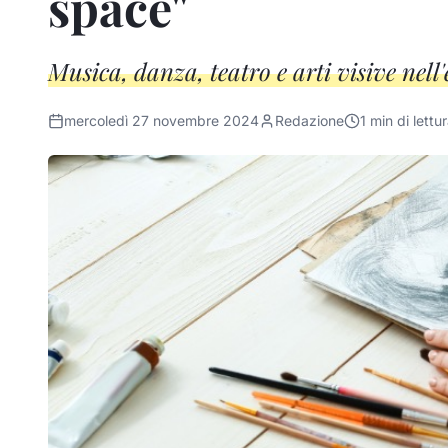
space"
Musica, danza, teatro e arti visive nell
mercoledì 27 novembre 2024
Redazione
1
min di lettu