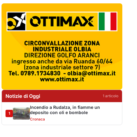
Notizie di Oggi
1
articol
o
Incendio a Rudalza, in fiamme un
deposito con oli e bombole
1
Cronaca