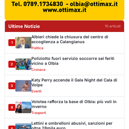
3
Eventi
Volotea rafforza la base di Olbia: più voli in
inverno
4
Trasporti
Lettini e ombrelloni abusivi, sanzioni per
oltre 28mila euro
5
Cronaca
Arzachena, chiuso un locale pubblico per 15
giorni
6
Cronaca
Olbia, Paolo Angeli e il Tenore Murales de
Orgosolo all’Archivio Mario Cervo
7
Spettacolo
Hermaea, cambio al vertice: Antonio Masuli
eletto presidente
8
Sport
Villa Joy sequestrata, da Peppino Leone a