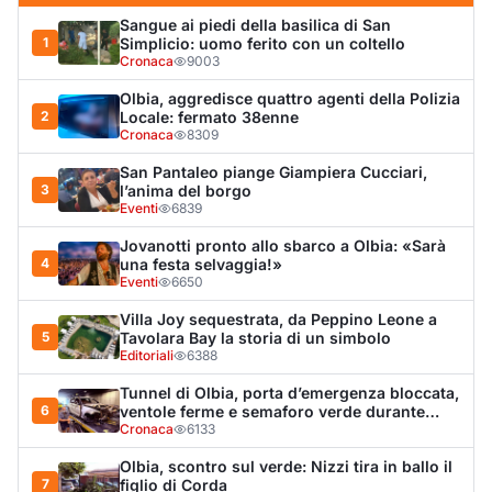
5
Tavolara Bay la storia di un simbolo
Editoriali
6388
Tunnel di Olbia, porta d’emergenza bloccata,
6
ventole ferme e semaforo verde durante
l’incendio dell'auto
Cronaca
6133
Olbia, scontro sul verde: Nizzi tira in ballo il
7
figlio di Corda
Politica
5834
Arzachena, il malore e la catena dei
8
soccorsi: «Un sistema sanitario tra i migliori
al mondo»
Lettere a Olbianova
5598
Olbia, il Nero inaugura gli attracchi D-Marin
9
al Molo Brin
Turismo
4248
Tragedia a Molara, turista muore mentre fa il
10
bagno
Cronaca
4227