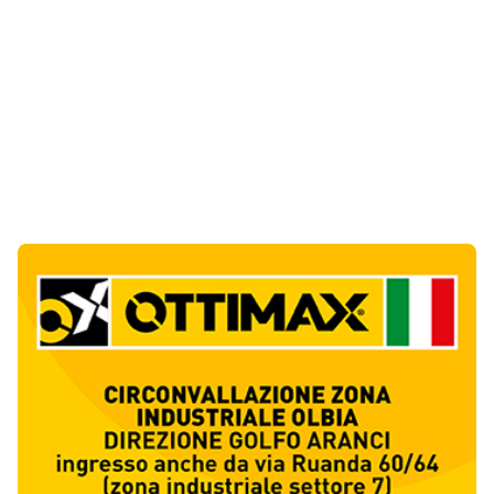
Ultime Notizie
10
articol
i
Albieri chiede la chiusura del centro di
accoglienza a Calangianus
1
Politica
Poliziotto fuori servizio soccorre sei feriti
vicino a Olbia
2
Cronaca
Katy Perry accende il Gala Night del Cala di
Volpe