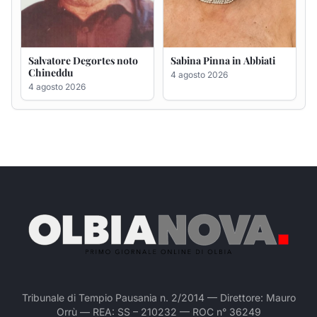
Tribunale di Tempio Pausania n. 2/2014 — Direttore: Mauro
Orrù — REA: SS – 210232 — ROC n° 36249