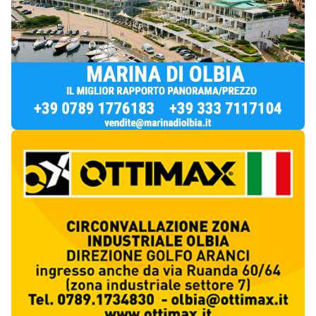
Notizie di Oggi
2
articol
i
Via Fiume, prime multe ma al civico 21 il B&B
resta “prigioniero” del cantiere
1
Cronaca
Olbia, urina davanti a un portone: rissa
sfiorata in via Fiume
2
Cronaca
Più lette della settimana
10
articoli
Sangue ai piedi della basilica di San