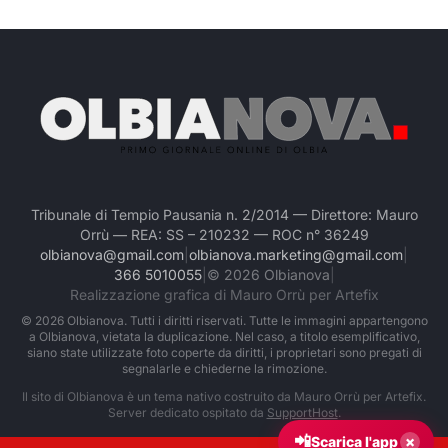
Tribunale di Tempio Pausania n. 2/2014 — Direttore: Mauro
Orrù — REA: SS – 210232 — ROC n° 36249
olbianova@gmail.com
|
olbianova.marketing@gmail.com
|
366 5010055
|
©
2026
Olbianova
|
Realizzazione grafica di Mauro Orrù per Artefix
©
2026
Olbianova. Tutti i diritti riservati. Tutte le immagini appartengono
a Olbianova, vietata la duplicazione. Nel caso, a titolo esemplificativo,
siano state utilizzate foto coperte da diritti, i proprietari sono pregati di
segnalarle e chiederne la rimozione.
Il sito di Olbianova è un tema nativo costruito da Mauro Orrù per Artefix.
Server dedicato ospitato da
SupportHost
.
📲
×
Scarica l'app