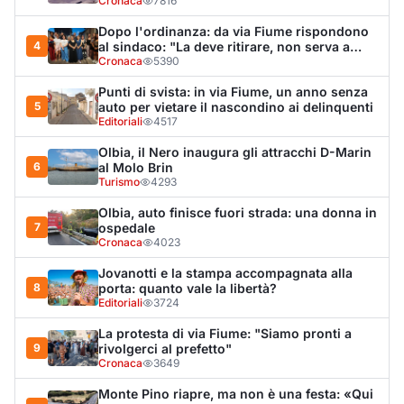
Jovanotti e la stampa accompagnata alla
8
porta: quanto vale la libertà?
Editoriali
3724
La protesta di via Fiume: "Siamo pronti a
9
rivolgerci al prefetto"
Cronaca
3649
Monte Pino riapre, ma non è una festa: «Qui
10
sono morte tre persone»
Eventi
3432
LA NOTIZIA PIÙ LETTA DEL MESE
Tragedia sulla strada, muore olbiese di 23 anni, era
volontario dell'Oftal
Cronaca
30.742
visualizzazioni