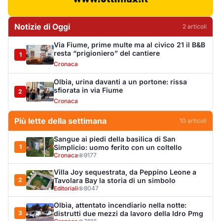
1
Simplicio: uomo ferito con un coltello
Cronaca
9177
Villa Joy sequestrata, da Peppino Leone a
2
Tavolara Bay la storia di un simbolo
Editoriali
8047
Olbia, attentato incendiario nella notte:
3
distrutti due mezzi da lavoro della Idro Pmg
Cronaca
7816
Dopo l'ordinanza: da via Fiume rispondono
4
al sindaco: "La deve ritirare, non serva a
nulla"
Cronaca
5390
Punti di svista: in via Fiume, un anno senza
5
auto per vietare il nascondino ai delinquenti
Editoriali
4517
Olbia, il Nero inaugura gli attracchi D-Marin
6
al Molo Brin
Turismo
4293
Olbia, auto finisce fuori strada: una donna in
7
ospedale
Cronaca
4023