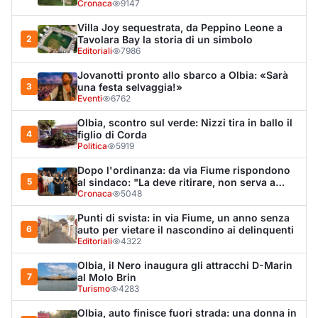
Punti di svista: in via Fiume, un anno senza
6
auto per vietare il nascondino ai delinquenti
Editoriali
4322
Olbia, il Nero inaugura gli attracchi D-Marin
7
al Molo Brin
Turismo
4283
Olbia, auto finisce fuori strada: una donna in
8
ospedale
Cronaca
4002
Van fuori controllo finisce oltre le protezioni
9
stradali
Cronaca
3337
Salmo mostra la cicatrice sul volto: “Il
10
tumore è tornato”
Spettacolo
3266