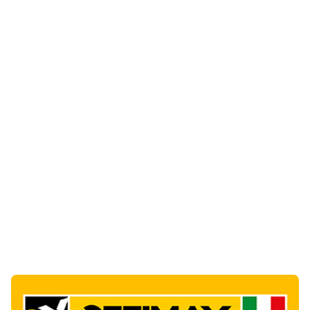
Notizie di Oggi
1
articol
o