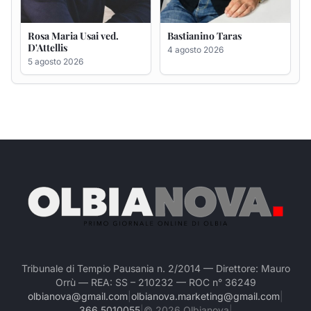
Tribunale di Tempio Pausania n. 2/2014 — Direttore: Mauro
Orrù — REA: SS – 210232 — ROC n° 36249
olbianova@gmail.com
|
olbianova.marketing@gmail.com
|
366 5010055
|
©
2026
Olbianova
|