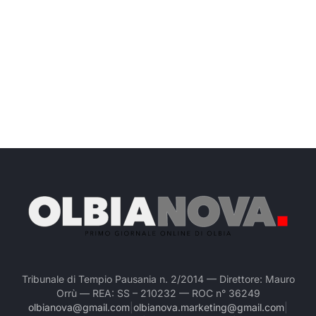
Tribunale di Tempio Pausania n. 2/2014 — Direttore: Mauro
Orrù — REA: SS – 210232 — ROC n° 36249
olbianova@gmail.com
|
olbianova.marketing@gmail.com
|