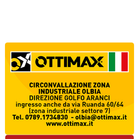
Ultime Notizie
10
articol
i
Giovanni Paolo II e Mater Olbia Hospital
insieme per i traumi ortopedici
1
Salute
Olbia, un altro cantiere dimenticato: buca
aperta da oltre un mese in via Fidia
2
Cronaca
Olbia paralizzata dal traffico, il Pd attacca:
«Non è emergenza, è incapacità»
3
Politica
Jovanotti e la stampa accompagnata alla
porta: quanto vale la libertà?
4