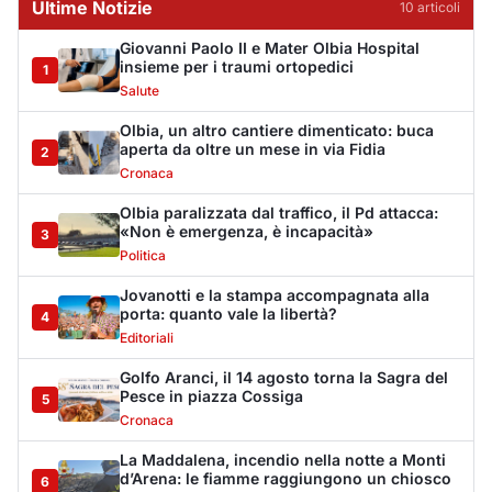
Editoriali
Golfo Aranci, il 14 agosto torna la Sagra del
Pesce in piazza Cossiga
5
Cronaca
La Maddalena, incendio nella notte a Monti
d’Arena: le fiamme raggiungono un chiosco
6
Cronaca
Olbia, cocaina e hashish in casa: i
Carabinieri arrestano un 22enne
7
Cronaca
La protesta di via Fiume: "Siamo pronti a
rivolgerci al prefetto"
8
Cronaca
Olbia, attentato incendiario nella notte:
distrutti due mezzi da lavoro della Idro Pmg
9
Cronaca
Incendio a Rudalza, in fiamme un deposito
con oli e bombole
10