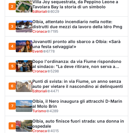
Editoriali
4471
Olbia, il Nero inaugura gli attracchi D-Marin
7
al Molo Brin
Turismo
4289
Olbia, auto finisce fuori strada: una donna in
8
ospedale
Cronaca
4015
Monte Pino riapre, ma non è una festa: «Qui
9
sono morte tre persone»
Eventi
3385
Van fuori controllo finisce oltre le protezioni
10
stradali
Cronaca
3353