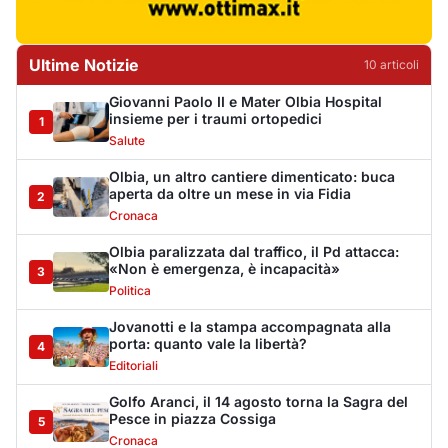
Jovanotti e la stampa accompagnata alla
porta: quanto vale la libertà?
4
Editoriali
Golfo Aranci, il 14 agosto torna la Sagra del
Pesce in piazza Cossiga
5
Cronaca
La Maddalena, incendio nella notte a Monti
d’Arena: le fiamme raggiungono un chiosco
6
Cronaca
Olbia, cocaina e hashish in casa: i
Carabinieri arrestano un 22enne
7
Cronaca
La protesta di via Fiume: "Siamo pronti a
rivolgerci al prefetto"
8
Cronaca
Olbia, attentato incendiario nella notte:
distrutti due mezzi da lavoro della Idro Pmg
9
Cronaca