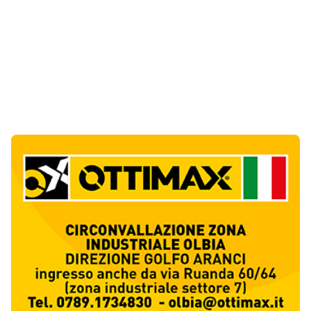
Ultime Notizie
10
articol
i
Giovanni Paolo II e Mater Olbia Hospital
insieme per i traumi ortopedici
1
Salute
Olbia, un altro cantiere dimenticato: buca
aperta da oltre un mese in via Fidia
2
Cronaca
Olbia paralizzata dal traffico, il Pd attacca:
«Non è emergenza, è incapacità»
3
Politica