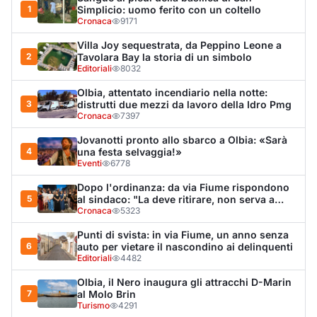
nulla"
Cronaca
5323
Punti di svista: in via Fiume, un anno senza
6
auto per vietare il nascondino ai delinquenti
Editoriali
4482
Olbia, il Nero inaugura gli attracchi D-Marin
7
al Molo Brin
Turismo
4291
Olbia, auto finisce fuori strada: una donna in
8
ospedale
Cronaca
4017
La protesta di via Fiume: "Siamo pronti a
9
rivolgerci al prefetto"
Cronaca
3414
Monte Pino riapre, ma non è una festa: «Qui
10
sono morte tre persone»
Eventi
3399