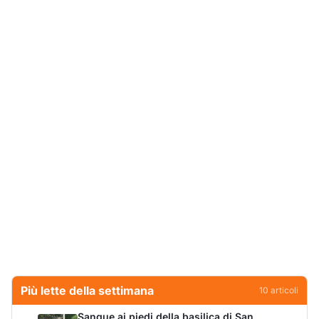
Più lette della settimana
10
articoli
Sangue ai piedi della basilica di San
1
Simplicio: uomo ferito con un coltello
Cronaca
9171
Villa Joy sequestrata, da Peppino Leone a
2
Tavolara Bay la storia di un simbolo
Editoriali
8032
Olbia, attentato incendiario nella notte:
3
distrutti due mezzi da lavoro della Idro Pmg
Cronaca
7397
Jovanotti pronto allo sbarco a Olbia: «Sarà
4
una festa selvaggia!»
Eventi
6778
Dopo l'ordinanza: da via Fiume rispondono
5
al sindaco: "La deve ritirare, non serva a