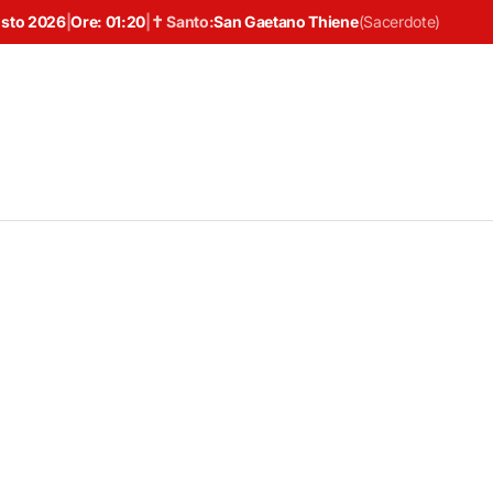
osto 2026
|
Ore:
01:20
|
✝ Santo:
San Gaetano Thiene
(
Sacerdote
)