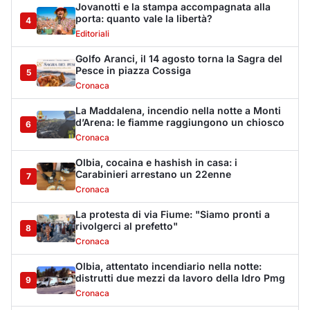
La protesta di via Fiume: "Siamo pronti a
rivolgerci al prefetto"
8
Cronaca
Olbia, attentato incendiario nella notte:
distrutti due mezzi da lavoro della Idro Pmg
9
Cronaca
Incendio a Rudalza, in fiamme un deposito
con oli e bombole
10
Cronaca
Monte Pino riapre, ma non è una festa: «Qui
sono morte tre persone»
11
Eventi