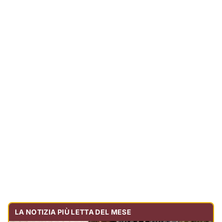
LA NOTIZIA PIÙ LETTA DEL MESE
Tragedia sulla strada, muore olbiese di 23 anni, era
volontario dell'Oftal
Cronaca
30.736
visualizzazioni