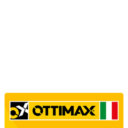
Notizie di Oggi
11
articol
i
Giovanni Paolo II e Mater Olbia Hospital
insieme per i traumi ortopedici
1
Salute