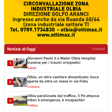
Olbia, un altro cantiere dimenticato: buca
aperta da oltre un mese in via Fidia
2
Cronaca
Olbia paralizzata dal traffico, il Pd attacca:
«Non è emergenza, è incapacità»
3
Politica
Jovanotti e la stampa accompagnata alla
porta: quanto vale la libertà?
4
Editoriali
Golfo Aranci, il 14 agosto torna la Sagra del
Pesce in piazza Cossiga
5
Cronaca
La Maddalena, incendio nella notte a Monti
d’Arena: le fiamme raggiungono un chiosco
6
Cronaca
Olbia, cocaina e hashish in casa: i
Carabinieri arrestano un 22enne
7
Cronaca