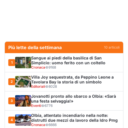
Editoriali
8028
Jovanotti pronto allo sbarco a Olbia: «Sarà
3
una festa selvaggia!»
Eventi
6776
Olbia, attentato incendiario nella notte:
4
distrutti due mezzi da lavoro della Idro Pmg
Cronaca
6666
Dopo l'ordinanza: da via Fiume rispondono
5
al sindaco: "La deve ritirare, non serva a
nulla"
Cronaca
5243
Punti di svista: in via Fiume, un anno senza
6
auto per vietare il nascondino ai delinquenti
Editoriali
4433
Olbia, il Nero inaugura gli attracchi D-Marin
7
al Molo Brin
Turismo
4288
Olbia, auto finisce fuori strada: una donna in
8
ospedale
Cronaca
4012
Van fuori controllo finisce oltre le protezioni