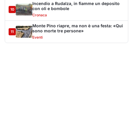
Più lette della settimana
10
articoli
Sangue ai piedi della basilica di San
1
Simplicio: uomo ferito con un coltello
Cronaca
9168
Villa Joy sequestrata, da Peppino Leone a
2
Tavolara Bay la storia di un simbolo