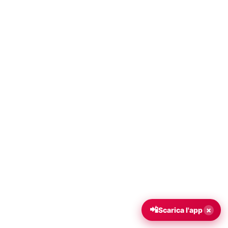
📲
×
Scarica l'app