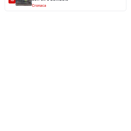
Più lette della settimana
10
articoli
Sangue ai piedi della basilica di San
1
Simplicio: uomo ferito con un coltello
Cronaca
9171
Villa Joy sequestrata, da Peppino Leone a
2
Tavolara Bay la storia di un simbolo
Editoriali
8032
Olbia, attentato incendiario nella notte:
3
distrutti due mezzi da lavoro della Idro Pmg
Cronaca
7363
Jovanotti pronto allo sbarco a Olbia: «Sarà