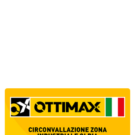
Ultime Notizie
10
articol
i
Giovanni Paolo II e Mater Olbia Hospital
insieme per i traumi ortopedici
1
Salute
Olbia, un altro cantiere dimenticato: buca
aperta da oltre un mese in via Fidia
2