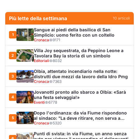
4
una festa selvaggia!»
Eventi
6778
Dopo l'ordinanza: da via Fiume rispondono
5
al sindaco: "La deve ritirare, non serva a
nulla"
Cronaca
5320
Punti di svista: in via Fiume, un anno senza
6
auto per vietare il nascondino ai delinquenti
Editoriali
4481
Olbia, il Nero inaugura gli attracchi D-Marin
7
al Molo Brin
Turismo
4291
Olbia, auto finisce fuori strada: una donna in
8
ospedale
Cronaca
4017
La protesta di via Fiume: "Siamo pronti a
9
rivolgerci al prefetto"
Cronaca
3397
Monte Pino riapre, ma non è una festa: «Qui
10
sono morte tre persone»
Eventi
3396