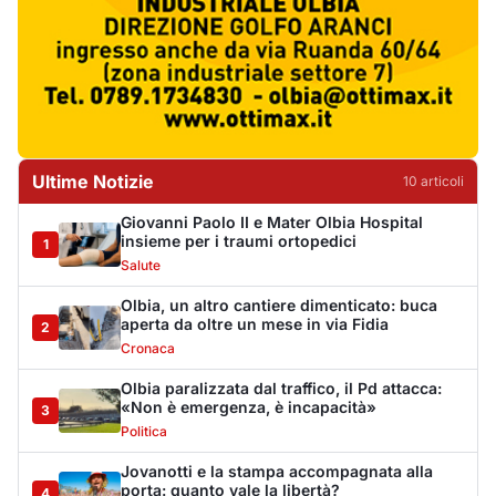
Cronaca
Olbia paralizzata dal traffico, il Pd attacca:
«Non è emergenza, è incapacità»
3
Politica
Jovanotti e la stampa accompagnata alla
porta: quanto vale la libertà?
4
Editoriali
Golfo Aranci, il 14 agosto torna la Sagra del
Pesce in piazza Cossiga
5
Cronaca
La Maddalena, incendio nella notte a Monti
d’Arena: le fiamme raggiungono un chiosco
6
Cronaca
Olbia, cocaina e hashish in casa: i
Carabinieri arrestano un 22enne
7
Cronaca
La protesta di via Fiume: "Siamo pronti a
rivolgerci al prefetto"