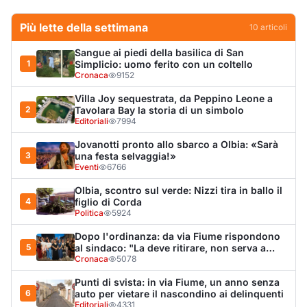
Politica
5924
Dopo l'ordinanza: da via Fiume rispondono
5
al sindaco: "La deve ritirare, non serva a
nulla"
Cronaca
5078
Punti di svista: in via Fiume, un anno senza
6
auto per vietare il nascondino ai delinquenti
Editoriali
4331
Olbia, il Nero inaugura gli attracchi D-Marin
7
al Molo Brin
Turismo
4284
Olbia, auto finisce fuori strada: una donna in
8
ospedale
Cronaca
4002
Van fuori controllo finisce oltre le protezioni
9
stradali
Cronaca
3339
Salmo mostra la cicatrice sul volto: “Il
10
tumore è tornato”
Spettacolo
3266