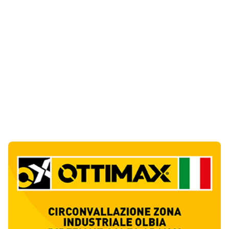
Notizie di Oggi
4
articol
i
La protesta di via Fiume: "Siamo pronti a
rivolgerci al prefetto"
1
Cronaca
Olbia, attentato incendiario nella notte:
distrutti due mezzi da lavoro della Idro Pmg
2