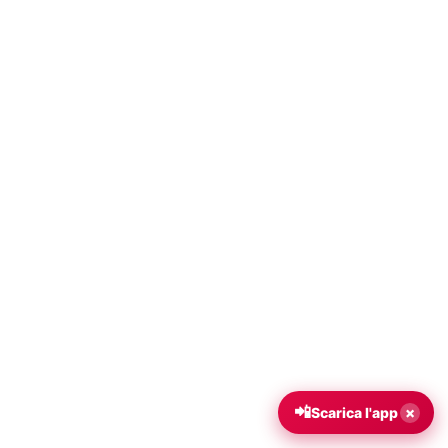
📲
×
Scarica l'app