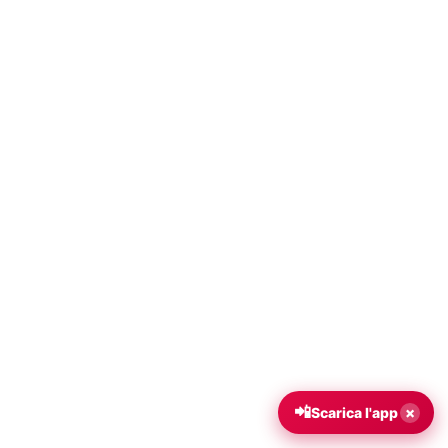
📲
×
Scarica l'app