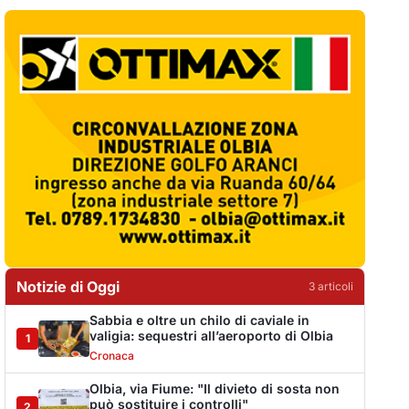
Notizie di Oggi
3
articol
i
Sabbia e oltre un chilo di caviale in
valigia: sequestri all’aeroporto di Olbia
1
Cronaca
Olbia, via Fiume: "Il divieto di sosta non
può sostituire i controlli"
2