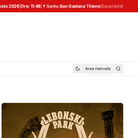
osto 2026
|
Ore:
11:48
|
✝ Santo:
San Gaetano Thiene
(
Sacerdote
)
Area riservata